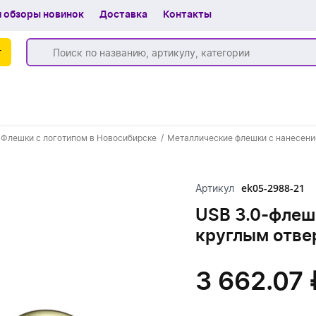
 обзоры новинок
Доставка
Контакты
г
Бренды
Флешки с логотипом в Новосибирске
Металлические флешки с нанесени
Частые вопросы
Шоу-рум
ek05-2988-21
Артикул
О компании
USB 3.0-флешк
круглым отве
Вакансии
Доставка
3 662.07 
+7 (383) 255-55-05