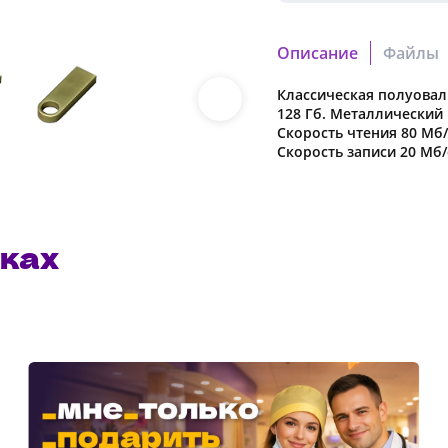
Описание
Файлы
Классическая полуова
5cb1f5b75b1de74d.cdr
128 Гб. Металлический 
Скачать файл
Скорость чтения 80 Мб/
Скорость записи 20 Мб/
c3b771834aff1420.pdf
Скачать файл
ках
Наша компания о
в характеристики
предварительног