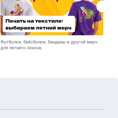
Бутылки детские
Стикеры
Вязанная одежда
Детские наборы и подарки
Печать на текстиле:
Выбираем
Новогодняя упаковка
Мерч Союзмультфильм
выбираем летний мерч
брендированные
Новогодняя посуда
зонты
Футболки, бейсболки, банданы и другой мерч
Выбираем зонты для корпоративного
Пр
для летнего сезона.
подарка: разбираем разновидности и важные
ме
технические характеристики.