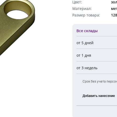
Цвет:
зо
Обратный звонок
Материал:
ме
Размер товара:
12
Все склады
от 5 дней
Все склады
от 1 дня
Центральный
Новосибирск
от 3 недель
Европа
Срок без учета персо
Добавить нанесение
Лазерная
гравировка