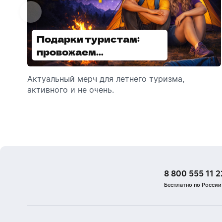
Подарки туристам:
Диспенсеры для мыла:
провожаем
выбираем модель
сотрудников в отпуск!
Актуальный мерч для летнего туризма,
Обзор автоматических диспенсеров для
активного и не очень.
мыла, которые идеально подходят для
брендирования.
8 800 555 11 2
Бесплатно по России