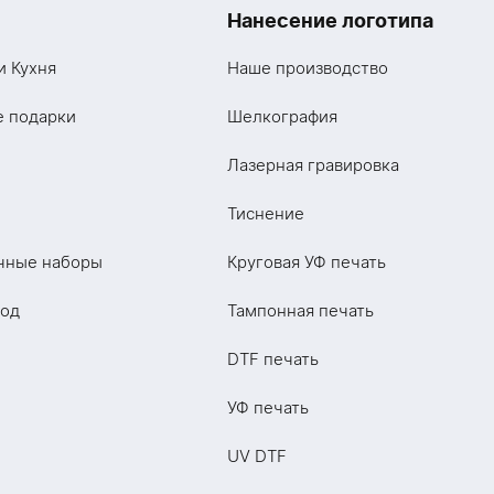
Нанесение логотипа
и Кухня
Наше производство
е подарки
Шелкография
Лазерная гравировка
Тиснение
чные наборы
Круговая УФ печать
год
Тампонная печать
DTF печать
УФ печать
UV DTF