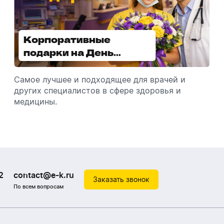
Корпоративные
Увлажнители воздуха -
подарки на День
отличный подарок
медицинского
зимой
работника
Самое лучшее и подходящее для врачей и
Разбираемся, как подарить увлажнитель
других специалистов в сфере здоровья и
воздуха, чтобы он идеально подошел к
медицины.
помещению.
2
contact@e-k.ru
Заказать звонок
По всем вопросам