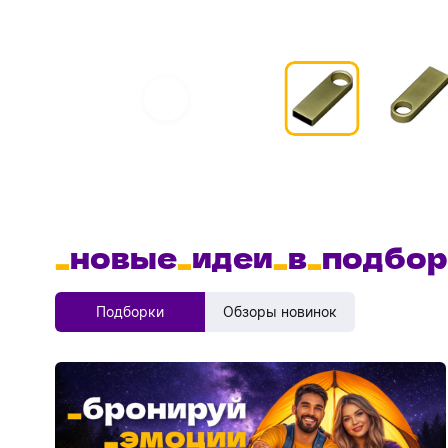
_
новые
_
идеи
_
в
_
подбор
Подборки
Обзоры новинок