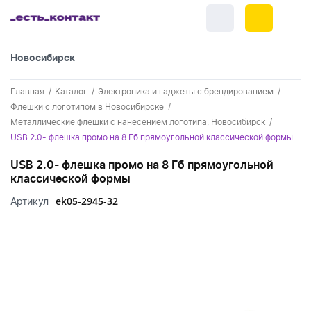
Новосибирск
+7 (383) 255-55-05
Главная
Каталог
Электроника и гаджеты с брендированием
Новинки
Флешки с логотипом в Новосибирске
Металлические флешки с нанесением логотипа, Новосибирск
Обратный звонок
Новинки одежды
Праздники
USB 2.0- флешка промо на 8 Гб прямоугольной классической формы
Контакты
Новинки ручек
USB 2.0- флешка промо на 8 Гб прямоугольной
23 февраля
Одежда
классической формы
Каталог
Новинки Электроники
8 марта
Одежда - новинки
ek05-2945-32
Артикул
Ручки
Портфолио
Новинки посуды
День влюбленных - 14 февраля
Футболки
Ручки - новинки
Нанесение логотипа
Электроника
Новинки для отдыха
Мужские футболки
Пластиковые ручки
Поло
Подборки и обзоры новинок
Электроника - новинки
Посуда и Кухня
Новинки для дома
Женские футболки
Металлические ручки
Мужское поло
Кепки и бейсболки
Спецпредложения
Аккумуляторы
Посуда и кухня новинки
Новинки ежедневников и блокнотов
Отдых