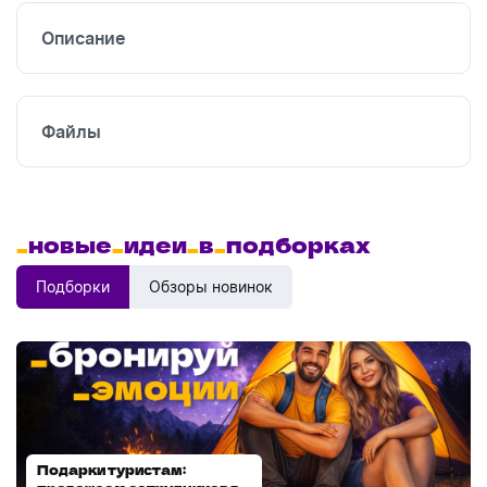
Описание
УФ
печать
Файлы
_
новые
_
идеи
_
в
_
подборках
Подборки
Обзоры новинок
Подарки туристам:
Диспенсеры для мыла: