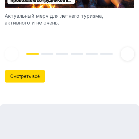
провожаем сотрудников в
выбираем модель
отпуск!
Актуальный мерч для летнего туризма,
Обзор автоматических диспенсеров для мыла,
активного и не очень.
которые идеально подходят для брендирования.
Смотреть всё