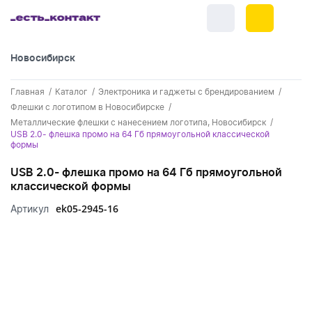
Новосибирск
+7 (383) 255-55-05
Главная
Каталог
Электроника и гаджеты с брендированием
Новинки
Флешки с логотипом в Новосибирске
Металлические флешки с нанесением логотипа, Новосибирск
Обратный звонок
Новинки одежды
USB 2.0- флешка промо на 64 Гб прямоугольной классической
Праздники
формы
Контакты
Новинки ручек
23 февраля
Одежда
USB 2.0- флешка промо на 64 Гб прямоугольной
Каталог
классической формы
Новинки Электроники
8 марта
Одежда - новинки
Ручки
ek05-2945-16
Артикул
Портфолио
Новинки посуды
День влюбленных - 14 февраля
Футболки
Ручки - новинки
Нанесение логотипа
Электроника
Новинки для отдыха
Мужские футболки
Пластиковые ручки
Поло
Подборки и обзоры новинок
Электроника - новинки
Посуда и Кухня
Новинки для дома
Женские футболки
Металлические ручки
Мужское поло
Кепки и бейсболки
Спецпредложения
Аккумуляторы
Посуда и кухня новинки
Новинки ежедневников и блокнотов
Отдых