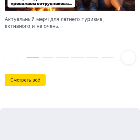
провожаем сотрудников в
выбираем модель
отпуск!
Актуальный мерч для летнего туризма,
Обзор автоматических диспенсеров для мыла,
активного и не очень.
которые идеально подходят для брендирования.
Смотреть всё