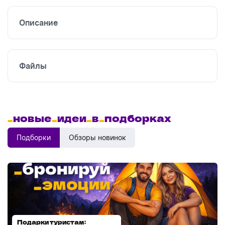
печать
Описание
УФ
печать
Файлы
_
новые
_
идеи
_
в
_
подборках
Подборки
Обзоры новинок
Подарки туристам:
Диспенсеры для мыла: