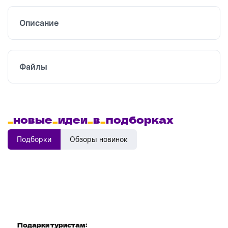
печать
Описание
Файлы
_
новые
_
идеи
_
в
_
подборках
Подборки
Обзоры новинок
Подарки туристам:
Диспенсеры для мыла: