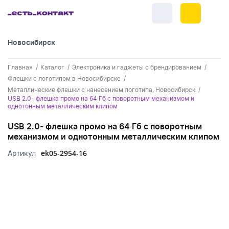
Новосибирск
+7 (383) 255-55-05
Главная
Каталог
Электроника и гаджеты с брендированием
Новинки
Флешки с логотипом в Новосибирске
Металлические флешки с нанесением логотипа, Новосибирск
Обратный звонок
Новинки одежды
USB 2.0- флешка промо на 64 Гб с поворотным механизмом и
Праздники
однотонным металлическим клипом
Контакты
Новинки ручек
23 февраля
Одежда
USB 2.0- флешка промо на 64 Гб с поворотным
Каталог
механизмом и однотонным металлическим клипом
Новинки Электроники
8 марта
Одежда - новинки
Ручки
ek05-2954-16
Артикул
Портфолио
Новинки посуды
День влюбленных - 14 февраля
Футболки
Ручки - новинки
Нанесение логотипа
Электроника
Новинки для отдыха
Мужские футболки
Пластиковые ручки
Поло
Подборки и обзоры новинок
Электроника - новинки
Посуда и Кухня
Новинки для дома
Женские футболки
Металлические ручки
Мужское поло
Кепки и бейсболки
Спецпредложения
Аккумуляторы
Посуда и кухня новинки
Новинки ежедневников и блокнотов
Отдых