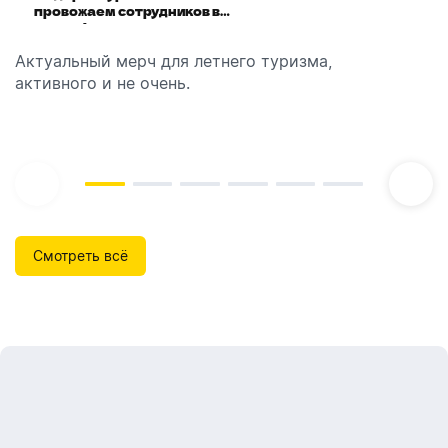
провожаем сотрудников в
выбираем модель
отпуск!
Актуальный мерч для летнего туризма,
Обзор автоматических диспенсеров для мыла,
активного и не очень.
которые идеально подходят для брендирования.
Смотреть всё