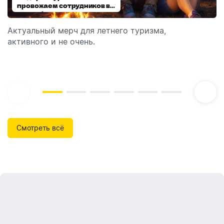
провожаем сотрудников в
выбираем модель
отпуск!
Актуальный мерч для летнего туризма,
Обзор автоматических диспенсеров для мыла,
активного и не очень.
которые идеально подходят для брендирования.
Смотреть всё