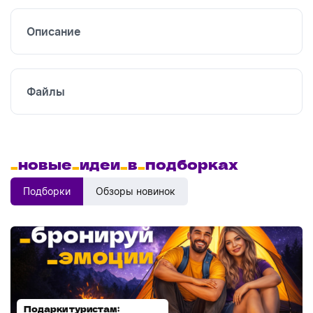
печать
Описание
Файлы
_
новые
_
идеи
_
в
_
подборках
Подборки
Обзоры новинок
Подарки туристам:
Диспенсеры для мыла: