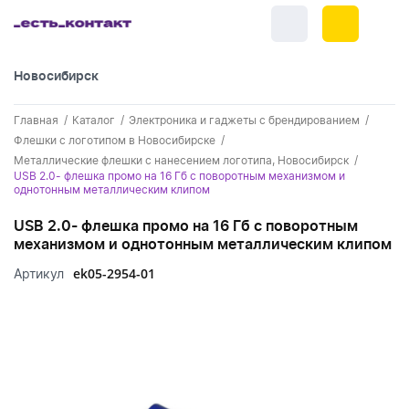
Новосибирск
+7 (383) 255-55-05
Главная
Каталог
Электроника и гаджеты с брендированием
Новинки
Флешки с логотипом в Новосибирске
Металлические флешки с нанесением логотипа, Новосибирск
Обратный звонок
Новинки одежды
USB 2.0- флешка промо на 16 Гб с поворотным механизмом и
Праздники
однотонным металлическим клипом
Контакты
Новинки ручек
23 февраля
Одежда
USB 2.0- флешка промо на 16 Гб с поворотным
Каталог
механизмом и однотонным металлическим клипом
Новинки Электроники
8 марта
Одежда - новинки
Ручки
ek05-2954-01
Артикул
Портфолио
Новинки посуды
День влюбленных - 14 февраля
Футболки
Ручки - новинки
Нанесение логотипа
Электроника
Новинки для отдыха
Мужские футболки
Пластиковые ручки
Поло
Подборки и обзоры новинок
Электроника - новинки
Посуда и Кухня
Новинки для дома
Женские футболки
Металлические ручки
Мужское поло
Кепки и бейсболки
Спецпредложения
Аккумуляторы
Посуда и кухня новинки
Новинки ежедневников и блокнотов
Отдых