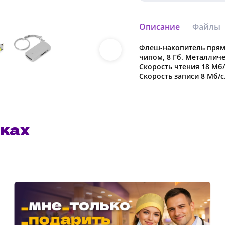
Тампонная
печать
Описание
Файлы
Флеш-накопитель прям
1b124fb107620a29.cdr
чипом, 8 Гб. Металличе
Скачать файл
Cкорость чтения 18 Мб/
Скорость записи 8 Мб/с
0cb378e2fafd4193.pdf
Скачать файл
ках
Наша компания о
в характеристики
предварительног