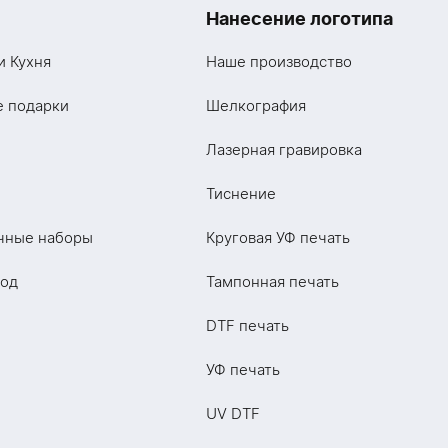
Нанесение логотипа
и Кухня
Наше производство
е подарки
Шелкография
Лазерная гравировка
Тиснение
чные наборы
Круговая УФ печать
год
Тампонная печать
DTF печать
УФ печать
UV DTF