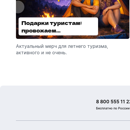
Подарки туристам:
Диспенсеры для мыла:
провожаем
выбираем модель
сотрудников в отпуск!
Актуальный мерч для летнего туризма,
Обзор автоматических диспенсеров для
активного и не очень.
мыла, которые идеально подходят для
брендирования.
8 800 555 11 2
Бесплатно по России