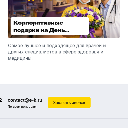
Корпоративные
Увлажнители воздуха -
подарки на День
отличный подарок
медицинского
зимой
работника
Самое лучшее и подходящее для врачей и
Разбираемся, как подарить увлажнитель
других специалистов в сфере здоровья и
воздуха, чтобы он идеально подошел к
медицины.
помещению.
2
contact@e-k.ru
Заказать звонок
По всем вопросам