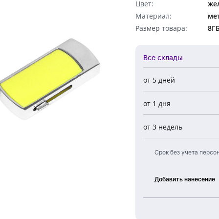
Цвет:
же
Обратный звонок
Материал:
ме
Размер товара:
8Г
Все склады
от 5 дней
Все склады
от 1 дня
Центральный
Новосибирск
от 3 недель
Европа
Срок без учета персо
Добавить нанесение
Лазерная
гравировка