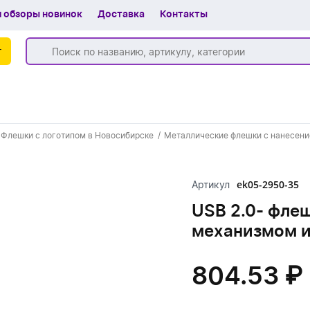
 обзоры новинок
Доставка
Контакты
г
Бренды
Флешки с логотипом в Новосибирске
Металлические флешки с нанесени
Частые вопросы
Шоу-рум
ek05-2950-35
Артикул
О компании
USB 2.0- фле
механизмом и
Вакансии
Доставка
804.53 ₽
+7 (383) 255-55-05