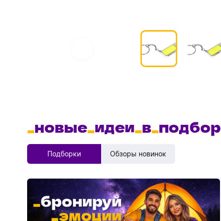
_
новые
_
идеи
_
в
_
подбор
Подборки
Обзоры новинок