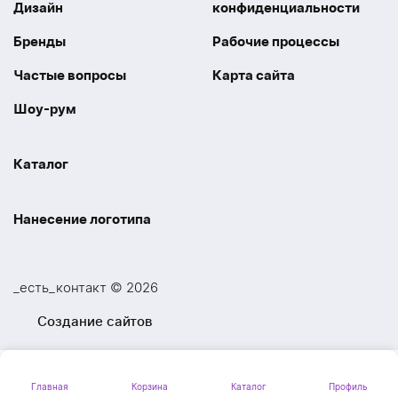
Дизайн
конфиденциальности
Бренды
Рабочие процессы
Частые вопросы
Карта сайта
Шоу-рум
Каталог
Праздники
Упаковка
Нанесение логотипа
Электроника
Новинки
Наше производство
УФ печать
Отдых
Одежда
_есть_контакт © 2026
Шелкография
UV DTF
Спорт
Ручки
Создание сайтов
Лазерная гравировка
Термоперенос
Ежедневники и блокноты
Посуда и Кухня
Тиснение
Вышивка
Главная
Корзина
Каталог
Профиль
Личные аксессуары
Вкусные подарки