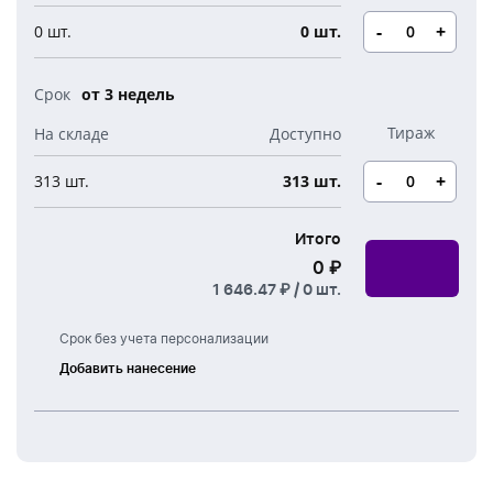
Новогодние свечи
Наборы для творчества
Канцелярия
-
+
0 шт.
0 шт.
Новогодние сладости
Бутылки детские
Стикеры
от 3 недель
Вязанная одежда
Детские наборы и подарки
Новогодняя упаковка
Мерч Союзмультфильм
-
+
313 шт.
313 шт.
Новогодняя посуда
Итого
0 ₽
1 646.47 ₽ /
0
шт.
Срок без учета персонализации
Добавить нанесение
Лазерная
гравировка
Тампонная
печать