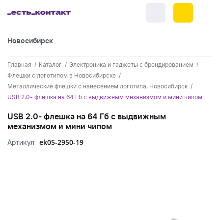
Новосибирск
+7 (383) 255-55-05
Главная
Каталог
Электроника и гаджеты с брендированием
Новинки
Флешки с логотипом в Новосибирске
Металлические флешки с нанесением логотипа, Новосибирск
Обратный звонок
Новинки одежды
Праздники
USB 2.0- флешка на 64 Гб с выдвижным механизмом и мини чипом
Контакты
Новинки ручек
USB 2.0- флешка на 64 Гб с выдвижным
23 февраля
Одежда
механизмом и мини чипом
Каталог
Новинки Электроники
8 марта
Одежда - новинки
ek05-2950-19
Артикул
Ручки
Портфолио
Новинки посуды
День влюбленных - 14 февраля
Футболки
Ручки - новинки
Нанесение логотипа
Электроника
Новинки для отдыха
Мужские футболки
Пластиковые ручки
Поло
Подборки и обзоры новинок
Электроника - новинки
Посуда и Кухня
Новинки для дома
Женские футболки
Металлические ручки
Мужское поло
Кепки и бейсболки
Спецпредложения
Аккумуляторы
Посуда и кухня новинки
Новинки ежедневников и блокнотов
Отдых