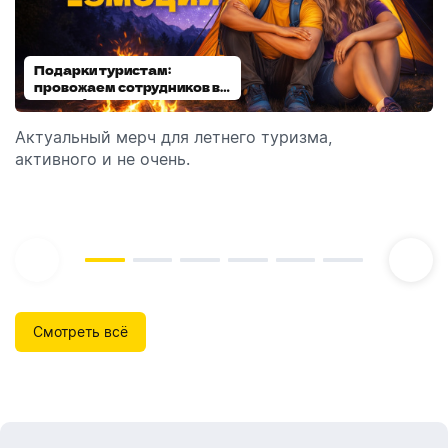
Подарки туристам:
Диспенсеры для мыла:
провожаем сотрудников в
выбираем модель
отпуск!
Актуальный мерч для летнего туризма,
Обзор автоматических диспенсеров для мыла,
активного и не очень.
которые идеально подходят для брендирования.
Смотреть всё