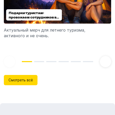
Подарки туристам:
Диспенсеры для мыла:
провожаем сотрудников в
выбираем модель
отпуск!
Актуальный мерч для летнего туризма,
Обзор автоматических диспенсеров для мыла,
активного и не очень.
которые идеально подходят для брендирования.
Смотреть всё