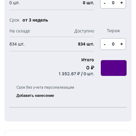
Новогодние свечи
-
+
0 шт.
0 шт.
Наборы для творчества
Канцелярия
Новогодние сладости
Бутылки детские
от 3 недель
Стикеры
Вязанная одежда
Детские наборы и подарки
Новогодняя упаковка
-
+
834 шт.
834 шт.
Мерч Союзмультфильм
Новогодняя посуда
Итого
0 ₽
1 352.67 ₽ /
0
шт.
Срок без учета персонализации
Добавить нанесение
Лазерная
гравировка
Тампонная
печать