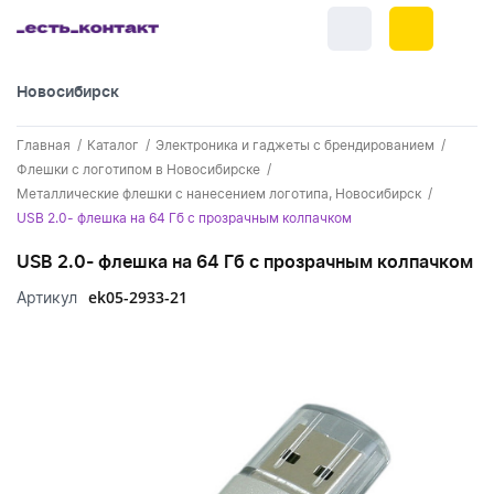
Новосибирск
+7 (383) 255-55-05
Главная
Каталог
Электроника и гаджеты с брендированием
Новинки
Флешки с логотипом в Новосибирске
Металлические флешки с нанесением логотипа, Новосибирск
Обратный звонок
Новинки одежды
Праздники
USB 2.0- флешка на 64 Гб с прозрачным колпачком
Контакты
Новинки ручек
USB 2.0- флешка на 64 Гб с прозрачным колпачком
23 февраля
Одежда
Каталог
ek05-2933-21
Артикул
Новинки Электроники
8 марта
Одежда - новинки
Ручки
Портфолио
Новинки посуды
День влюбленных - 14 февраля
Футболки
Ручки - новинки
Нанесение логотипа
Электроника
Новинки для отдыха
Мужские футболки
Пластиковые ручки
Поло
Подборки и обзоры новинок
Электроника - новинки
Посуда и Кухня
Новинки для дома
Женские футболки
Металлические ручки
Мужское поло
Кепки и бейсболки
Спецпредложения
Аккумуляторы
Посуда и кухня новинки
Новинки ежедневников и блокнотов
Отдых