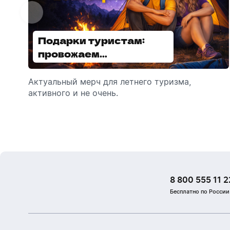
Подарки туристам:
Диспенсеры для мыла:
провожаем
выбираем модель
сотрудников в отпуск!
Актуальный мерч для летнего туризма,
Обзор автоматических диспенсеров для
активного и не очень.
мыла, которые идеально подходят для
брендирования.
8 800 555 11 2
Бесплатно по России