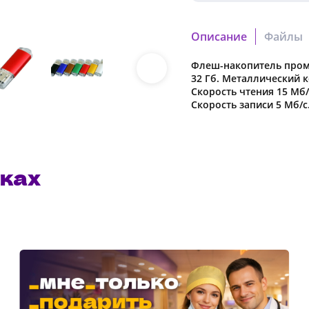
Тампонная
печать
Описание
Файлы
Флеш-накопитель пром
6a19049af9b7ebf2.cdr
Полиэтиленовый пакет
32 Гб. Металлический к
Скачать файл
Скорость чтения 15 Мб/
Скорость записи 5 Мб/с
1d71bcc8c1765001.pdf
Скачать файл
ках
Наша компания о
в характеристики
предварительног