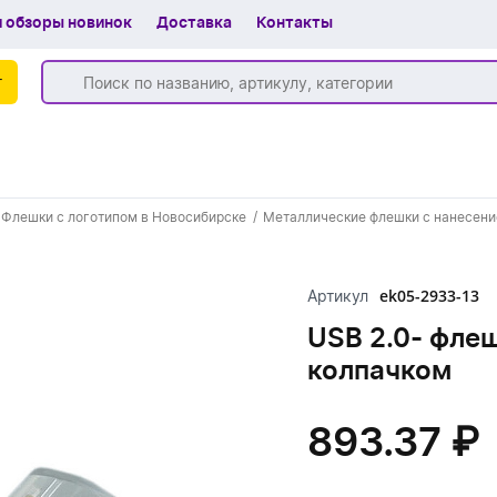
 обзоры новинок
Доставка
Контакты
г
Бренды
Флешки с логотипом в Новосибирске
Металлические флешки с нанесени
Частые вопросы
Шоу-рум
ek05-2933-13
Артикул
О компании
USB 2.0- флеш
колпачком
Вакансии
Доставка
893.37 ₽
+7 (383) 255-55-05