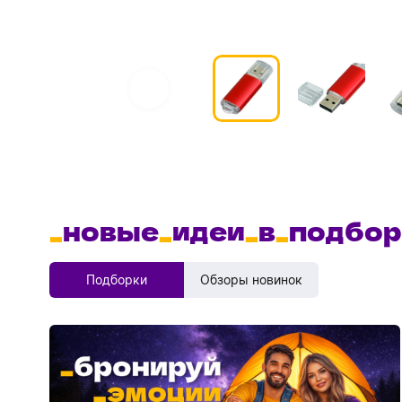
_
новые
_
идеи
_
в
_
подбор
Подборки
Обзоры новинок