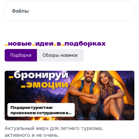
Файлы
_
новые
_
идеи
_
в
_
подборках
Подборки
Обзоры новинок
Подарки туристам:
Диспенсеры для мыла:
провожаем сотрудников в
выбираем модель
отпуск!
Актуальный мерч для летнего туризма,
Обзор автоматических диспенсеров для мыла,
активного и не очень.
которые идеально подходят для брендирования.