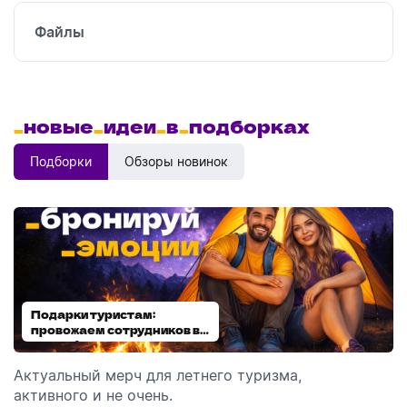
Файлы
_
новые
_
идеи
_
в
_
подборках
Подборки
Обзоры новинок
Подарки туристам:
Диспенсеры для мыла:
провожаем сотрудников в
выбираем модель
отпуск!
Актуальный мерч для летнего туризма,
Обзор автоматических диспенсеров для мыла,
активного и не очень.
которые идеально подходят для брендирования.