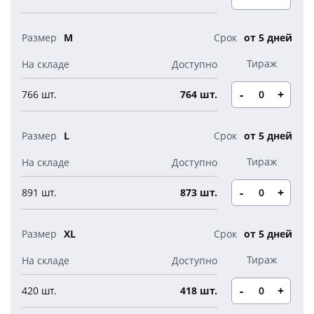
Новогодние свечи
Наборы для творчества
Канцелярия
Новогодние сладости
M
от 5 дней
Бутылки детские
Стикеры
Вязанная одежда
Детские наборы и подарки
Новогодняя упаковка
-
+
766 шт.
764 шт.
Мерч Союзмультфильм
Новогодняя посуда
L
от 5 дней
-
+
891 шт.
873 шт.
XL
от 5 дней
-
+
420 шт.
418 шт.