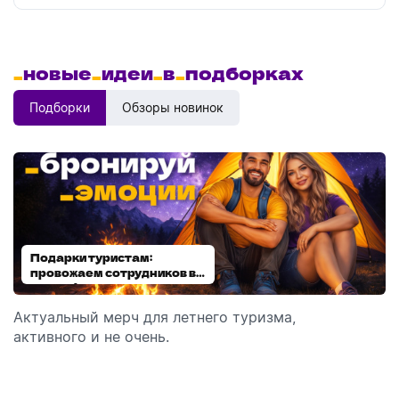
_
новые
_
идеи
_
в
_
подборках
Подборки
Обзоры новинок
Подарки туристам:
Диспенсеры для мыла:
провожаем сотрудников в
выбираем модель
отпуск!
Актуальный мерч для летнего туризма,
Обзор автоматических диспенсеров для мыла,
активного и не очень.
которые идеально подходят для брендирования.