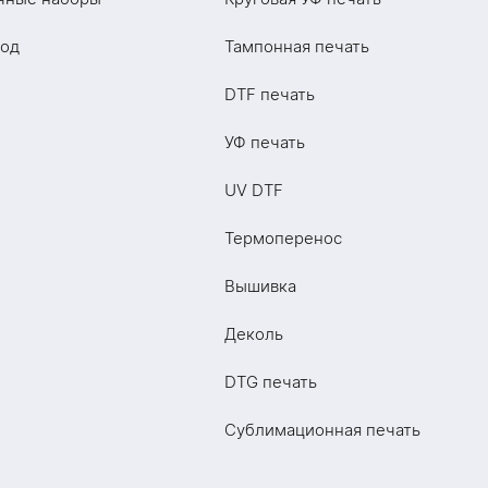
год
Тампонная печать
DTF печать
УФ печать
UV DTF
Термоперенос
Вышивка
Деколь
DTG печать
Сублимационная печать