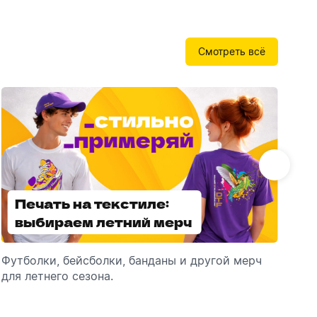
Бутылки детские
Стикеры
Вязанная одежда
Детские наборы и подарки
Смотреть всё
Новогодняя упаковка
Мерч Союзмультфильм
Новогодняя посуда
Печать на текстиле:
Выбираем
выбираем летний мерч
брендированные
зонты
Футболки, бейсболки, банданы и другой мерч
Выбираем зонты для корпоративного
Пр
для летнего сезона.
подарка: разбираем разновидности и важные
ме
технические характеристики.