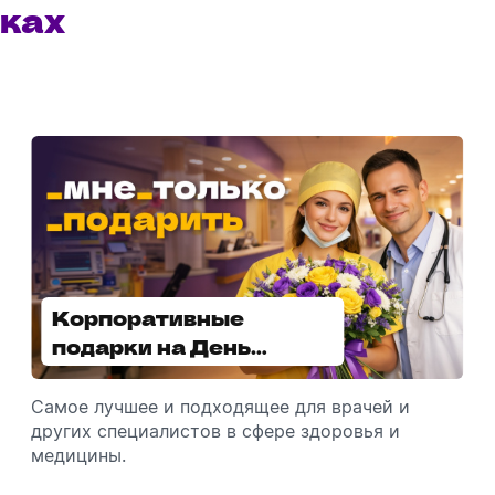
ках
Корпоративные
Увлажнители воздуха -
подарки на День
отличный подарок
медицинского
зимой
работника
Самое лучшее и подходящее для врачей и
Разбираемся, как подарить увлажнитель
других специалистов в сфере здоровья и
воздуха, чтобы он идеально подошел к
медицины.
помещению.