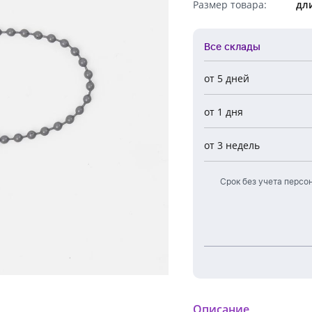
Размер товара:
дли
Обратный звонок
Все склады
от 5 дней
Все склады
от 1 дня
Центральный
Новосибирск
от 3 недель
Европа
Срок без учета персо
Описание