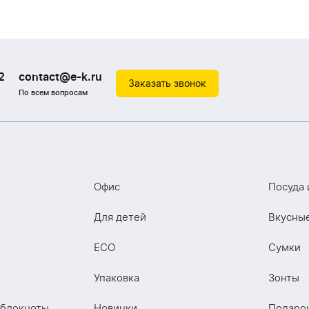
2
contact@e-k.ru
Заказать звонок
По всем вопросам
Офис
Посуда 
Для детей
Вкусны
ECO
Сумки
Упаковка
Зонты
 блокноты
Новинки
Подаро