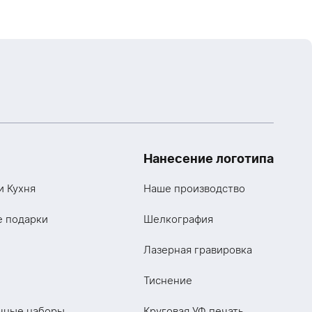
Нанесение логотипа
и Кухня
Наше производство
е подарки
Шелкография
Лазерная гравировка
Тиснение
чные наборы
Круговая УФ печать