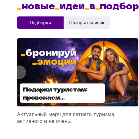
_
новые
_
идеи
_
в
_
подбор
Подборки
Обзоры новинок
Подарки туристам:
Диспенсеры для мыла:
провожаем
выбираем модель
сотрудников в отпуск!
Актуальный мерч для летнего туризма,
Обзор автоматических диспенсеров для
активного и не очень.
мыла, которые идеально подходят для
брендирования.