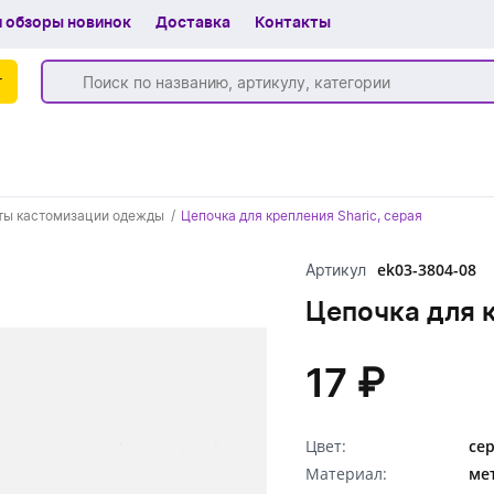
 обзоры новинок
Доставка
Контакты
г
Бренды
ты кастомизации одежды
Цепочка для крепления Sharic, серая
Частые вопросы
ek03-3804-08
Артикул
Шоу-рум
Цепочка для к
О компании
Вакансии
17 ₽
Доставка
Цвет:
се
+7 (383) 255-55-05
Материал:
ме