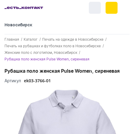
Новосибирск
+7 (383) 255-55-05
Главная
Каталог
Печать на одежде в Новосибирске
Новинки
Печать на рубашках и футболках поло в Новосибирске
Женские поло с логотипом, Новосибирск
Обратный звонок
Новинки одежды
Праздники
Рубашка поло женская Pulse Women, сиреневая
Контакты
Новинки ручек
Рубашка поло женская Pulse Women, сиреневая
23 февраля
Одежда
Каталог
ek03-3766-01
Артикул
Новинки Электроники
8 марта
Одежда - новинки
Ручки
Портфолио
Новинки посуды
День влюбленных - 14 февраля
Футболки
Ручки - новинки
Нанесение логотипа
Электроника
Новинки для отдыха
Мужские футболки
Пластиковые ручки
Поло
Подборки и обзоры новинок
Электроника - новинки
Посуда и Кухня
Новинки для дома
Женские футболки
Металлические ручки
Мужское поло
Кепки и бейсболки
Спецпредложения
Аккумуляторы
Посуда и кухня новинки
Новинки ежедневников и блокнотов
Отдых