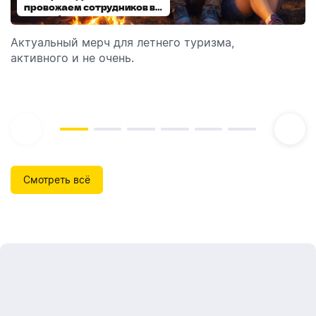
провожаем сотрудников в
выбираем модель
отпуск!
Актуальный мерч для летнего туризма,
Обзор автоматических диспенсеров для мыла,
активного и не очень.
которые идеально подходят для брендирования.
Смотреть всё