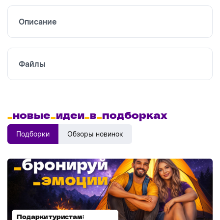
Описание
Файлы
_
новые
_
идеи
_
в
_
подборках
Подборки
Обзоры новинок
Подарки туристам:
Диспенсеры для мыла: