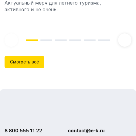
Актуальный мерч для летнего туризма,
Обзор автоматических диспенсеров для мыла,
активного и не очень.
которые идеально подходят для брендирования.
Смотреть всё
8 800 555 11 22
contact@e-k.ru