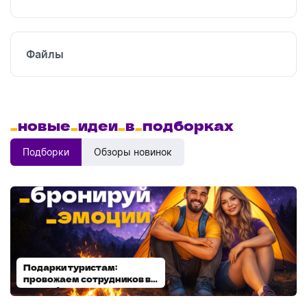
Файлы
_
новые
_
идеи
_
в
_
подборках
Подборки
Обзоры новинок
Подарки туристам:
Диспенсеры для мыла:
провожаем сотрудников в
выбираем модель
отпуск!