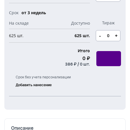
Новогодние свечи
Наборы для творчества
Канцелярия
от 3 недель
Новогодние сладости
Бутылки детские
Стикеры
Вязанная одежда
Детские наборы и подарки
-
+
625 шт.
625 шт.
Новогодняя упаковка
Мерч Союзмультфильм
Новогодняя посуда
Итого
0 ₽
386 ₽ /
0
шт.
Срок без учета персонализации
Добавить нанесение
Шелкография
Термоперенос
DTF
печать
Описание