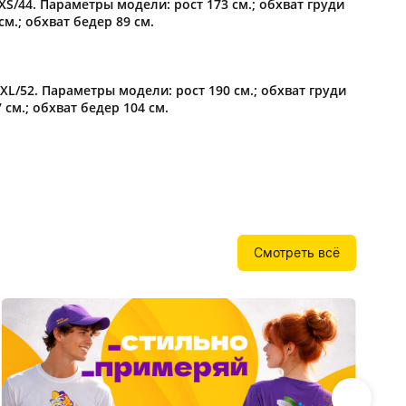
XS/44. Параметры модели: рост 173 см.; обхват груди
Бутылки детские
Стикеры
см.; обхват бедер 89 см.
Вязанная одежда
Детские наборы и подарки
Новогодняя упаковка
Мерч Союзмультфильм
XL/52. Параметры модели: рост 190 см.; обхват груди
7 см.; обхват бедер 104 см.
Новогодняя посуда
Смотреть всё