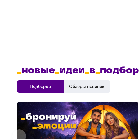
_
новые
_
идеи
_
в
_
подбор
Подборки
Обзоры новинок