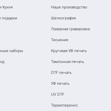
и Кухня
Наше производство
е подарки
Шелкография
Лазерная гравировка
Тиснение
чные наборы
Круговая УФ печать
год
Тампонная печать
DTF печать
УФ печать
UV DTF
Термоперенос