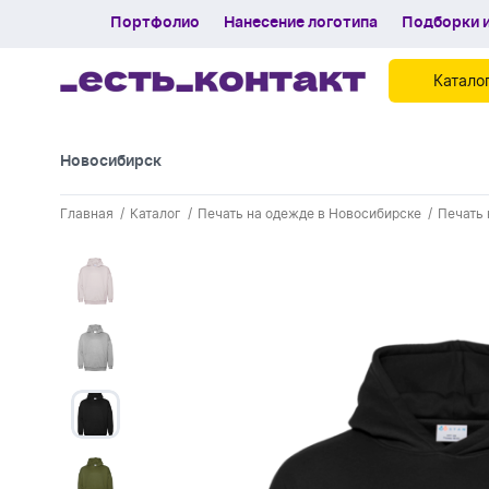
Портфолио
Нанесение логотипа
Подборки и
Катало
Новосибирск
Контакты
Главная
Каталог
Печать на одежде в Новосибирске
Печать 
Каталог
Портфолио
Нанесение логотипа
Подборки и обзоры новинок
Спецпредложения
Блог