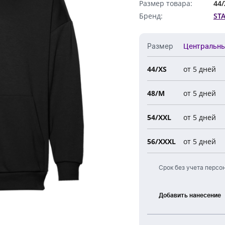
Размер товара:
44/
Обратный звонок
Бренд:
ST
Размер
Центральн
44/XS
от 5 дней
Все 
48/M
от 5 дней
Цен
Нов
54/XXL
от 5 дней
Евро
56/XXXL
от 5 дней
Срок без учета персо
Добавить нанесение
Шелкография