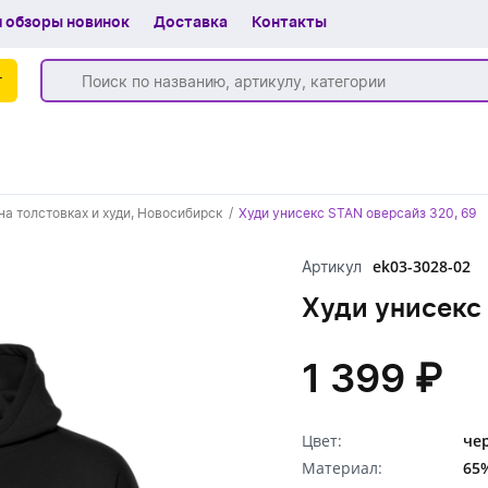
 обзоры новинок
Доставка
Контакты
г
Бренды
на толстовках и худи, Новосибирск
Худи унисекс STAN оверсайз 320, 69
Частые вопросы
ek03-3028-02
Артикул
Шоу-рум
Худи унисекс
О компании
Вакансии
1 399 ₽
Доставка
Цвет:
че
+7 (383) 255-55-05
Материал:
65