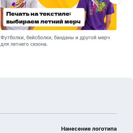
Печать на текстиле:
Выбираем
выбираем летний мерч
брендированные
зонты
Футболки, бейсболки, банданы и другой мерч
Выбираем зонты для корпоративного
Пр
для летнего сезона.
подарка: разбираем разновидности и важные
ме
технические характеристики.
Нанесение логотипа