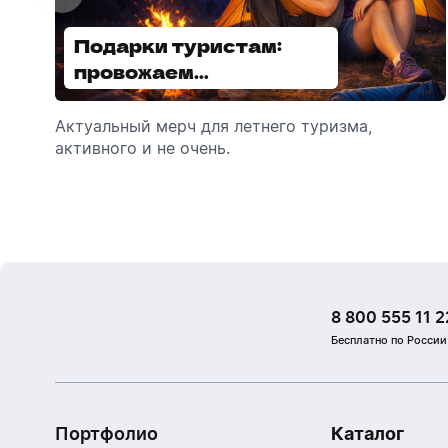
Подарки туристам:
Диспенсеры для мыла:
провожаем
выбираем модель
сотрудников в отпуск!
Актуальный мерч для летнего туризма,
Обзор автоматических диспенсеров для
активного и не очень.
мыла, которые идеально подходят для
брендирования.
8 800 555 11 2
Бесплатно по России
Портфолио
Каталог