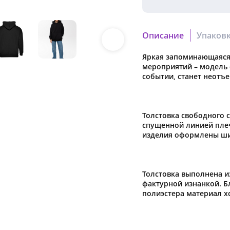
Термоперенос
Описание
Упаков
Вышивка
Яркая запоминающаяся 
индивидуальная
мероприятий – модель 
событии, станет неотъ
Толстовка свободного 
спущенной линией плеч
изделия оформлены шир
Толстовка выполнена из
фактурной изнанкой. Б
полиэстера материал х