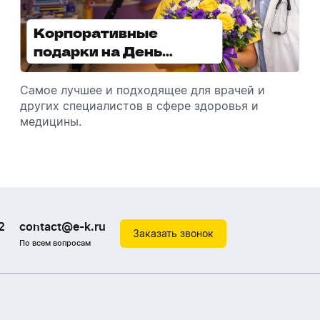
Корпоративные
Увлажнители воздуха -
подарки на День
отличный подарок
медицинского
зимой
работника
Самое лучшее и подходящее для врачей и
Разбираемся, как подарить увлажнитель
других специалистов в сфере здоровья и
воздуха, чтобы он идеально подошел к
медицины.
помещению.
2
contact@e-k.ru
Заказать звонок
По всем вопросам