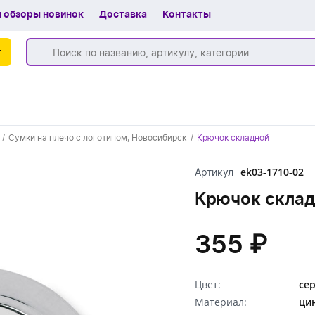
 обзоры новинок
Доставка
Контакты
г
Бренды
Сумки на плечо с логотипом, Новосибирск
Крючок складной
Частые вопросы
ek03-1710-02
Артикул
Шоу-рум
Крючок скла
О компании
Вакансии
355 ₽
Доставка
Цвет:
се
+7 (383) 255-55-05
Материал:
ци