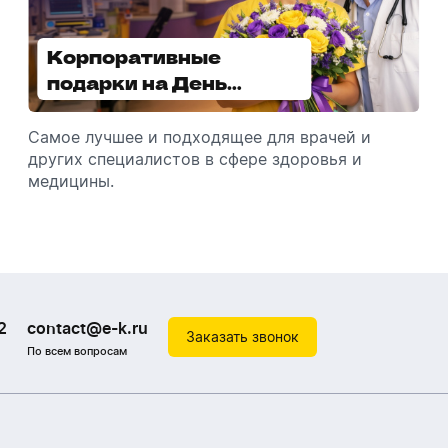
Корпоративные
Увлажнители воздуха -
подарки на День
отличный подарок
медицинского
зимой
работника
Самое лучшее и подходящее для врачей и
Разбираемся, как подарить увлажнитель
других специалистов в сфере здоровья и
воздуха, чтобы он идеально подошел к
медицины.
помещению.
2
contact@e-k.ru
Заказать звонок
По всем вопросам