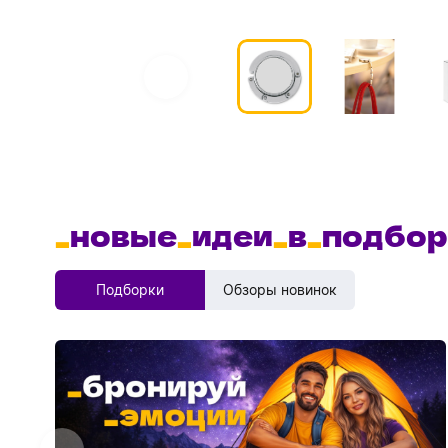
_
новые
_
идеи
_
в
_
подбор
Подборки
Обзоры новинок