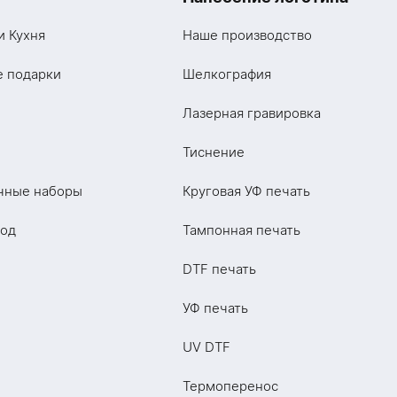
и Кухня
Наше производство
е подарки
Шелкография
Лазерная гравировка
Тиснение
чные наборы
Круговая УФ печать
год
Тампонная печать
DTF печать
УФ печать
UV DTF
Термоперенос