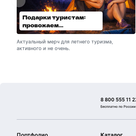
Подарки туристам:
Диспенсеры для мыла:
провожаем
выбираем модель
сотрудников в отпуск!
Актуальный мерч для летнего туризма,
Обзор автоматических диспенсеров для
активного и не очень.
мыла, которые идеально подходят для
брендирования.
8 800 555 11 2
Бесплатно по России
Портфолио
Каталог