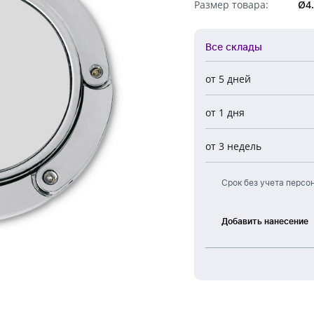
Размер товара:
Ø4.
Обратный звонок
Все склады
от 5 дней
Все склады
от 1 дня
Центральный
Новосибирск
от 3 недель
Европа
Срок без учета персо
Добавить нанесение
Тампонная
печать