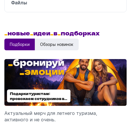
Файлы
_
новые
_
идеи
_
в
_
подборках
Подборки
Обзоры новинок
Подарки туристам:
Диспенсеры для мыла:
провожаем сотрудников в
выбираем модель
отпуск!
Актуальный мерч для летнего туризма,
Обзор автоматических диспенсеров для мыла,
активного и не очень.
которые идеально подходят для брендирования.