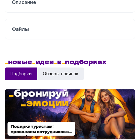
Описание
Файлы
_
новые
_
идеи
_
в
_
подборках
Подборки
Обзоры новинок
Подарки туристам:
Диспенсеры для мыла:
провожаем сотрудников в
выбираем модель
отпуск!