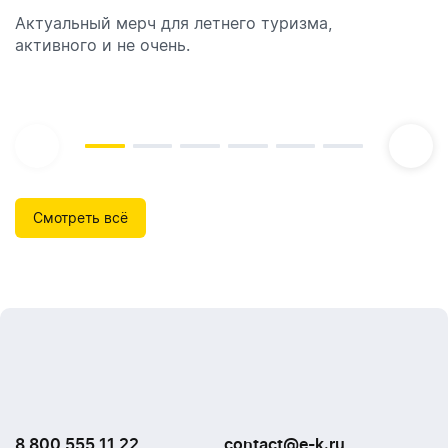
Актуальный мерч для летнего туризма,
Обзор автоматических диспенсеров для мыла,
активного и не очень.
которые идеально подходят для брендирования.
Смотреть всё
8 800 555 11 22
contact@e-k.ru