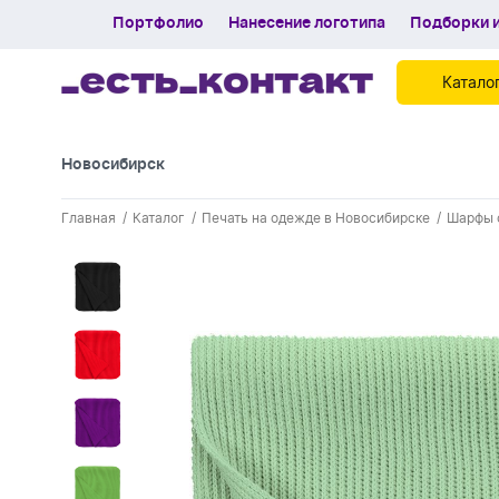
Портфолио
Нанесение логотипа
Подборки и
Катало
Новосибирск
Контакты
Главная
Каталог
Печать на одежде в Новосибирске
Шарфы 
Каталог
Портфолио
Нанесение логотипа
Подборки и обзоры новинок
Спецпредложения
Блог