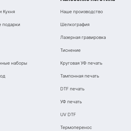
и Кухня
Наше производство
е подарки
Шелкография
Лазерная гравировка
Тиснение
чные наборы
Круговая УФ печать
год
Тампонная печать
DTF печать
УФ печать
UV DTF
Термоперенос