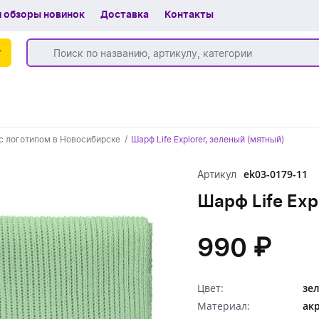
 обзоры новинок
Доставка
Контакты
г
Бренды
с логотипом в Новосибирске
Шарф Life Explorer, зеленый (мятный)
Частые вопросы
ek03-0179-11
Артикул
Шоу-рум
Шарф Life Exp
О компании
Вакансии
990 ₽
Доставка
Цвет:
зе
+7 (383) 255-55-05
Материал:
ак