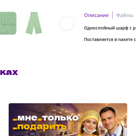
Описание
Файлы
Однослойный шарф с р
11660_11.pdf
Скачать файл
Поставляется в пакете 
7249_2.pdf
Скачать файл
ках
Наша компания о
в характеристики
предварительног