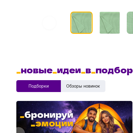
_
новые
_
идеи
_
в
_
подбор
Подборки
Обзоры новинок