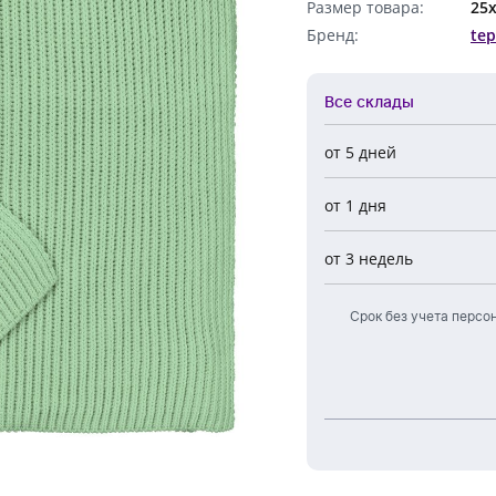
Размер товара:
25
Обратный звонок
Бренд:
tep
Все склады
от 5 дней
Все склады
от 1 дня
Центральный
Новосибирск
от 3 недель
Европа
Срок без учета персо