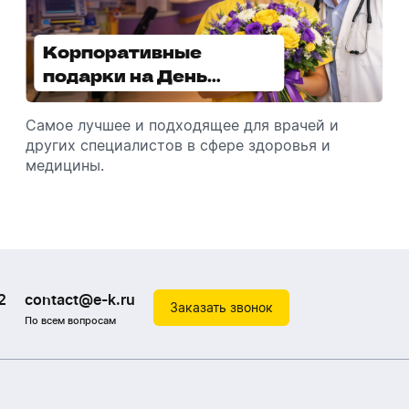
Корпоративные
Увлажнители воздуха -
подарки на День
отличный подарок
медицинского
зимой
работника
Самое лучшее и подходящее для врачей и
Разбираемся, как подарить увлажнитель
других специалистов в сфере здоровья и
воздуха, чтобы он идеально подошел к
медицины.
помещению.
2
contact@e-k.ru
Заказать звонок
По всем вопросам