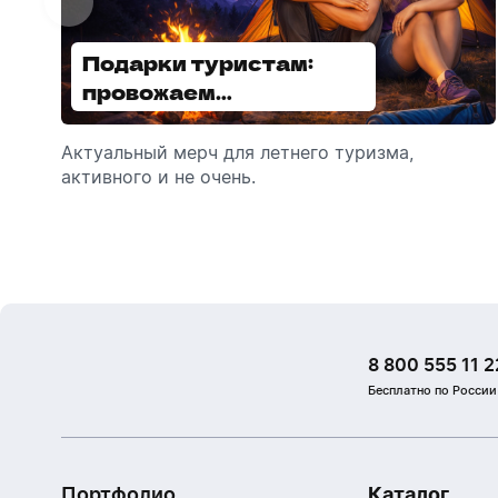
Подарки туристам:
Диспенсеры для мыла:
провожаем
выбираем модель
сотрудников в отпуск!
Актуальный мерч для летнего туризма,
Обзор автоматических диспенсеров для
активного и не очень.
мыла, которые идеально подходят для
брендирования.
8 800 555 11 2
Бесплатно по России
Портфолио
Каталог