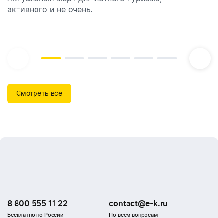
активного и не очень.
которые идеально подходят для брендирования.
Смотреть всё
8 800 555 11 22
contact@e-k.ru
Бесплатно по России
По всем вопросам