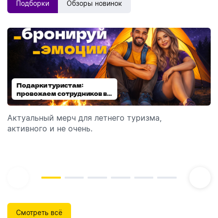
Подборки
Обзоры новинок
Подарки туристам:
Диспенсеры для мыла:
провожаем сотрудников в
выбираем модель
отпуск!
Актуальный мерч для летнего туризма,
Обзор автоматических диспенсеров для мыла,
активного и не очень.
которые идеально подходят для брендирования.
Смотреть всё