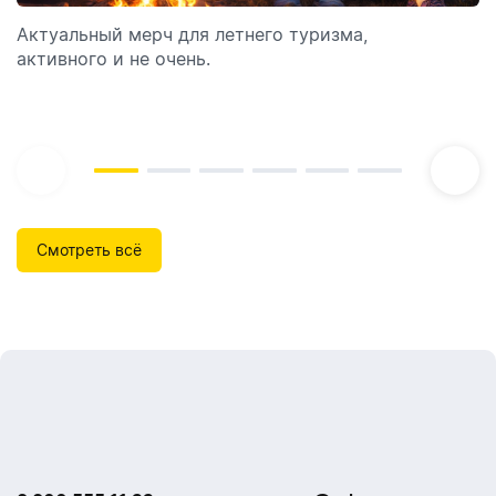
Актуальный мерч для летнего туризма,
Обзор автоматических диспенсеров для мыла,
активного и не очень.
которые идеально подходят для брендирования.
Смотреть всё