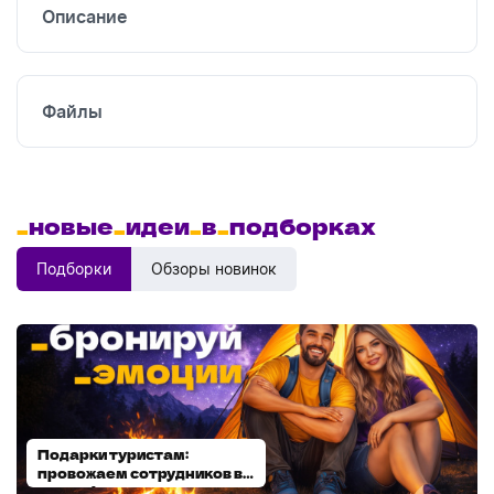
Описание
Файлы
_
новые
_
идеи
_
в
_
подборках
Подборки
Обзоры новинок
Подарки туристам:
Диспенсеры для мыла:
провожаем сотрудников в
выбираем модель
отпуск!