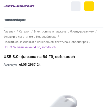
Новосибирск
+7 (383) 255-55-05
Главная
Каталог
Электроника и гаджеты с брендированием
Новинки
Флешки с логотипом в Новосибирске
Пластиковые флешки с нанесением логотипа, Новосибирск
Обратный звонок
Новинки одежды
Праздники
USB 3.0- флешка на 64 Гб, soft-touch
Контакты
Новинки ручек
USB 3.0- флешка на 64 Гб, soft-touch
23 февраля
Одежда
Каталог
ek05-2967-24
Артикул
Новинки Электроники
8 марта
Одежда - новинки
Ручки
Портфолио
Новинки посуды
День влюбленных - 14 февраля
Футболки
Ручки - новинки
Нанесение логотипа
Электроника
Новинки для отдыха
Мужские футболки
Пластиковые ручки
Поло
Подборки и обзоры новинок
Электроника - новинки
Посуда и Кухня
Новинки для дома
Женские футболки
Металлические ручки
Мужское поло
Кепки и бейсболки
Спецпредложения
Аккумуляторы
Посуда и кухня новинки
Новинки ежедневников и блокнотов
Отдых