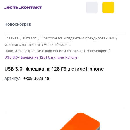
Новосибирск
+7 (383) 255-55-05
Главная
Каталог
Электроника и гаджеты с брендированием
Новинки
Флешки с логотипом в Новосибирске
Пластиковые флешки с нанесением логотипа, Новосибирск
Обратный звонок
Новинки одежды
Праздники
USB 3.0- флешка на 128 Гб в стиле I-phone
Контакты
Новинки ручек
USB 3.0- флешка на 128 Гб в стиле I-phone
23 февраля
Одежда
Каталог
ek05-3023-18
Артикул
Новинки Электроники
8 марта
Одежда - новинки
Ручки
Портфолио
Новинки посуды
День влюбленных - 14 февраля
Футболки
Ручки - новинки
Нанесение логотипа
Электроника
Новинки для отдыха
Мужские футболки
Пластиковые ручки
Поло
Подборки и обзоры новинок
Электроника - новинки
Посуда и Кухня
Новинки для дома
Женские футболки
Металлические ручки
Мужское поло
Кепки и бейсболки
Спецпредложения
Аккумуляторы
Посуда и кухня новинки
Новинки ежедневников и блокнотов
Отдых