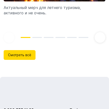
Актуальный мерч для летнего туризма,
Обзор автоматических диспенсеров для мыла,
активного и не очень.
которые идеально подходят для брендирования.
Смотреть всё