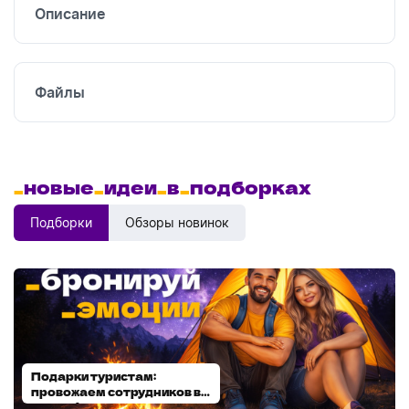
Описание
Файлы
_
новые
_
идеи
_
в
_
подборках
Подборки
Обзоры новинок
Подарки туристам:
Диспенсеры для мыла:
провожаем сотрудников в
выбираем модель
отпуск!