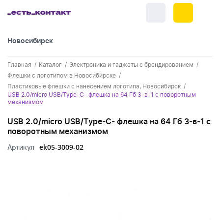
Новосибирск
+7 (383) 255-55-05
Главная
Каталог
Электроника и гаджеты с брендированием
Новинки
Флешки с логотипом в Новосибирске
Пластиковые флешки с нанесением логотипа, Новосибирск
Обратный звонок
Новинки одежды
USB 2.0/micro USB/Type-С- флешка на 64 Гб 3-в-1 с поворотным
Праздники
механизмом
Контакты
Новинки ручек
23 февраля
Одежда
USB 2.0/micro USB/Type-С- флешка на 64 Гб 3-в-1 с
Каталог
поворотным механизмом
Новинки Электроники
8 марта
Одежда - новинки
Ручки
ek05-3009-02
Артикул
Портфолио
Новинки посуды
День влюбленных - 14 февраля
Футболки
Ручки - новинки
Нанесение логотипа
Электроника
Новинки для отдыха
Мужские футболки
Пластиковые ручки
Поло
Подборки и обзоры новинок
Электроника - новинки
Посуда и Кухня
Новинки для дома
Женские футболки
Металлические ручки
Мужское поло
Кепки и бейсболки
Спецпредложения
Аккумуляторы
Посуда и кухня новинки
Новинки ежедневников и блокнотов
Отдых