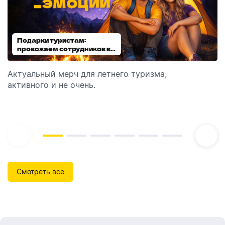
Подарки туристам:
Диспенсеры для мыла:
провожаем сотрудников в
выбираем модель
отпуск!
Актуальный мерч для летнего туризма,
Обзор автоматических диспенсеров для мыла,
активного и не очень.
которые идеально подходят для брендирования.
Смотреть всё