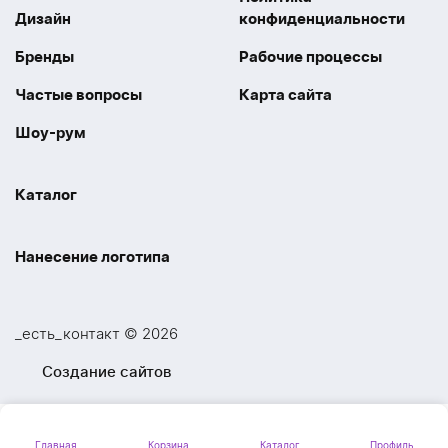
Дизайн
конфиденциальности
Бренды
Рабочие процессы
Частые вопросы
Карта сайта
Шоу-рум
Каталог
Праздники
Упаковка
Нанесение логотипа
Электроника
Новинки
Наше производство
УФ печать
Отдых
Одежда
_есть_контакт © 2026
Шелкография
UV DTF
Спорт
Ручки
Создание сайтов
Лазерная гравировка
Термоперенос
Ежедневники и блокноты
Посуда и Кухня
Тиснение
Вышивка
Главная
Корзина
Каталог
Профиль