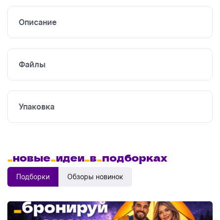
печать
Описание
Файлы
Упаковка
_
новые
_
идеи
_
в
_
подборках
Подборки
Обзоры новинок