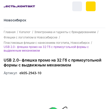
Новосибирск
+7 (383) 255-55-05
Главная
Каталог
Электроника и гаджеты с брендированием
Новинки
Флешки с логотипом в Новосибирске
Пластиковые флешки с нанесением логотипа, Новосибирск
Обратный звонок
Новинки одежды
USB 2.0- флешка промо на 32 Гб с прямоугольной формы с
Праздники
выдвижным механизмом
Контакты
Новинки ручек
23 февраля
Одежда
USB 2.0- флешка промо на 32 Гб с прямоугольной
Каталог
формы с выдвижным механизмом
Новинки Электроники
8 марта
Одежда - новинки
Ручки
ek05-2943-10
Артикул
Портфолио
Новинки посуды
День влюбленных - 14 февраля
Футболки
Ручки - новинки
Нанесение логотипа
Электроника
Новинки для отдыха
Мужские футболки
Пластиковые ручки
Поло
Подборки и обзоры новинок
Электроника - новинки
Посуда и Кухня
Новинки для дома
Женские футболки
Металлические ручки
Мужское поло
Кепки и бейсболки
Спецпредложения
Аккумуляторы
Посуда и кухня новинки
Новинки ежедневников и блокнотов
Отдых