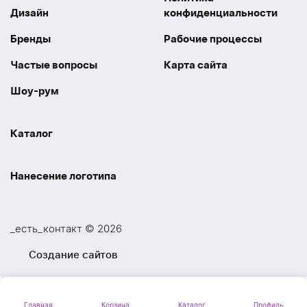
Дизайн
конфиденциальности
Бренды
Рабочие процессы
Частые вопросы
Карта сайта
Шоу-рум
Каталог
Праздники
Упаковка
Нанесение логотипа
Электроника
Новинки
Наше производство
УФ печать
Отдых
Одежда
_есть_контакт © 2026
Шелкография
UV DTF
Спорт
Ручки
Создание сайтов
Лазерная гравировка
Термоперенос
Ежедневники и блокноты
Посуда и Кухня
Тиснение
Вышивка
Главная
Корзина
Каталог
Профиль