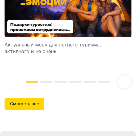
Подарки туристам:
Диспенсеры для мыла:
провожаем сотрудников в
выбираем модель
отпуск!
Актуальный мерч для летнего туризма,
Обзор автоматических диспенсеров для мыла,
активного и не очень.
которые идеально подходят для брендирования.
Смотреть всё