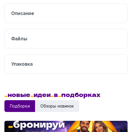
печать
Описание
Файлы
Упаковка
_
новые
_
идеи
_
в
_
подборках
Подборки
Обзоры новинок