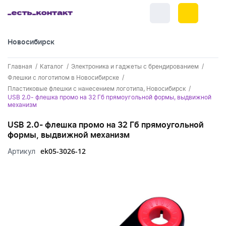
Новосибирск
+7 (383) 255-55-05
Главная
Каталог
Электроника и гаджеты с брендированием
Новинки
Флешки с логотипом в Новосибирске
Пластиковые флешки с нанесением логотипа, Новосибирск
Обратный звонок
Новинки одежды
USB 2.0- флешка промо на 32 Гб прямоугольной формы, выдвижной
Праздники
механизм
Контакты
Новинки ручек
23 февраля
Одежда
USB 2.0- флешка промо на 32 Гб прямоугольной
Каталог
формы, выдвижной механизм
Новинки Электроники
8 марта
Одежда - новинки
Ручки
ek05-3026-12
Артикул
Портфолио
Новинки посуды
День влюбленных - 14 февраля
Футболки
Ручки - новинки
Нанесение логотипа
Электроника
Новинки для отдыха
Мужские футболки
Пластиковые ручки
Поло
Подборки и обзоры новинок
Электроника - новинки
Посуда и Кухня
Новинки для дома
Женские футболки
Металлические ручки
Мужское поло
Кепки и бейсболки
Спецпредложения
Аккумуляторы
Посуда и кухня новинки
Новинки ежедневников и блокнотов
Отдых