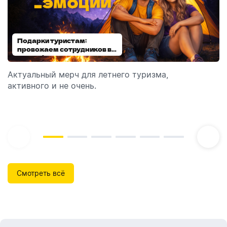
Подарки туристам:
Диспенсеры для мыла:
провожаем сотрудников в
выбираем модель
отпуск!
Актуальный мерч для летнего туризма,
Обзор автоматических диспенсеров для мыла,
активного и не очень.
которые идеально подходят для брендирования.
Смотреть всё