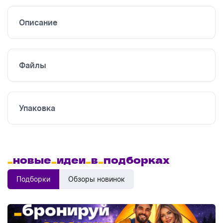
печать
Описание
Файлы
Упаковка
_
новые
_
идеи
_
в
_
подборках
Подборки
Обзоры новинок