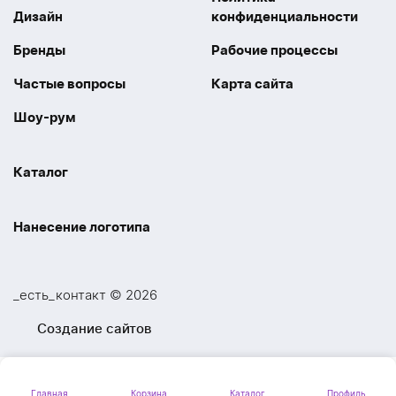
Дизайн
конфиденциальности
Бренды
Рабочие процессы
Частые вопросы
Карта сайта
Шоу-рум
Каталог
Праздники
Упаковка
Нанесение логотипа
Электроника
Новинки
Наше производство
УФ печать
Отдых
Одежда
_есть_контакт © 2026
Шелкография
UV DTF
Спорт
Ручки
Создание сайтов
Лазерная гравировка
Термоперенос
Ежедневники и блокноты
Посуда и Кухня
Тиснение
Вышивка
Главная
Корзина
Каталог
Профиль