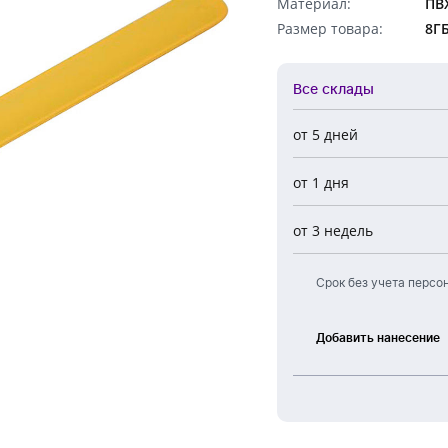
Материал:
ПВ
Обратный звонок
Размер товара:
8Г
Все склады
от 5 дней
Все склады
от 1 дня
Центральный
Новосибирск
от 3 недель
Европа
Срок без учета персо
Добавить нанесение
Лазерная
гравировка
Шелкография