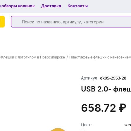
 обзоры новинок
Доставка
Контакты
г
Бренды
Флешки с логотипом в Новосибирске
Пластиковые флешки с нанесением
Частые вопросы
Шоу-рум
ek05-2953-28
Артикул
О компании
USB 2.0- флеш
Вакансии
658.72 ₽
Доставка
+7 (383) 255-55-05
Цвет:
же