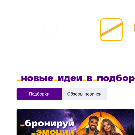
_
новые
_
идеи
_
в
_
подбор
Подборки
Обзоры новинок