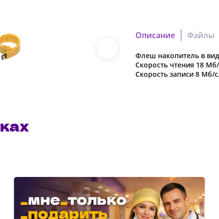
Тампонная
печать
Описание
Файлы
Флеш накопитель в виде
f3716205778d0afb.cdr
Полиэтиленовый пакет
Cкорость чтения 18 Мб/
Скачать файл
Скорость записи 8 Мб/с
b434fdb5e5dbb613.pdf
Скачать файл
ках
Наша компания о
в характеристики
предварительног