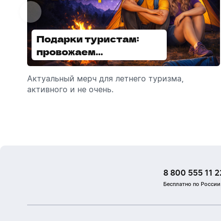
Подарки туристам:
Диспенсеры для мыла:
провожаем
выбираем модель
сотрудников в отпуск!
Актуальный мерч для летнего туризма,
Обзор автоматических диспенсеров для
активного и не очень.
мыла, которые идеально подходят для
брендирования.
8 800 555 11 2
Бесплатно по России