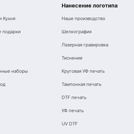
Нанесение логотипа
и Кухня
Наше производство
е подарки
Шелкография
Лазерная гравировка
Тиснение
чные наборы
Круговая УФ печать
год
Тампонная печать
DTF печать
УФ печать
UV DTF