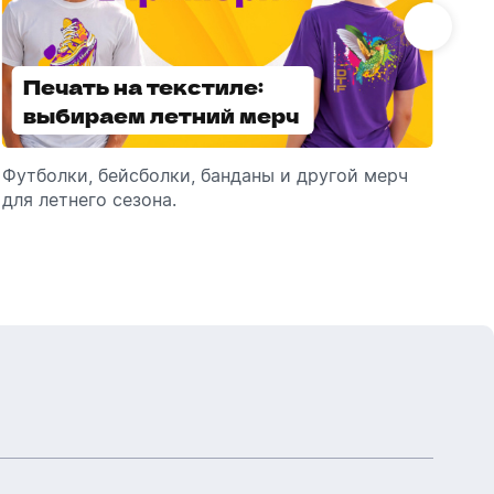
Бутылки детские
Стикеры
Вязанная одежда
Детские наборы и подарки
Печать на текстиле:
Выбираем
Новогодняя упаковка
Мерч Союзмультфильм
выбираем летний мерч
брендированные
Новогодняя посуда
зонты
Футболки, бейсболки, банданы и другой мерч
Выбираем зонты для корпоративного
Пр
для летнего сезона.
подарка: разбираем разновидности и важные
ме
технические характеристики.