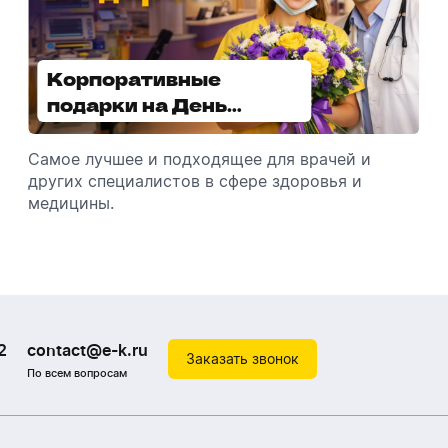
Корпоративные
Увлажнители воздуха -
подарки на День
отличный подарок
медицинского
зимой
работника
Самое лучшее и подходящее для врачей и
Разбираемся, как подарить увлажнитель
других специалистов в сфере здоровья и
воздуха, чтобы он идеально подошел к
медицины.
помещению.
2
contact@e-k.ru
Заказать звонок
По всем вопросам