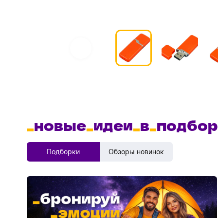
_
новые
_
идеи
_
в
_
подбор
Подборки
Обзоры новинок