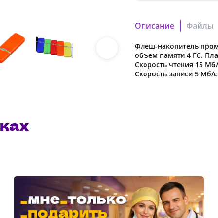
УФ
печать
Описание
Файлы
Флеш-накопитель пром
79fb746764f09219.cdr
Полиэтиленовый пакет
объем памяти 4 Гб. Пл
Скачать файл
Скорость чтения 15 Мб/
Скорость записи 5 Мб/с
89e8e96efbf52905.pdf
Скачать файл
ках
Наша компания о
в характеристики
предварительног