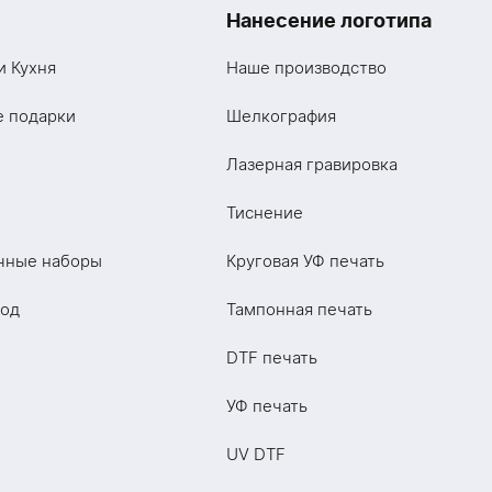
Нанесение логотипа
и Кухня
Наше производство
е подарки
Шелкография
Лазерная гравировка
Тиснение
чные наборы
Круговая УФ печать
год
Тампонная печать
DTF печать
УФ печать
UV DTF