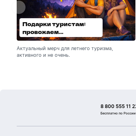
Подарки туристам:
Диспенсеры для мыла:
провожаем
выбираем модель
сотрудников в отпуск!
Актуальный мерч для летнего туризма,
Обзор автоматических диспенсеров для
активного и не очень.
мыла, которые идеально подходят для
брендирования.
8 800 555 11 2
Бесплатно по России