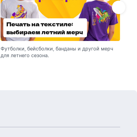
Бутылки детские
Стикеры
Вязанная одежда
Детские наборы и подарки
Печать на текстиле:
Выбираем
Новогодняя упаковка
Мерч Союзмультфильм
выбираем летний мерч
брендированные
Новогодняя посуда
зонты
Футболки, бейсболки, банданы и другой мерч
Выбираем зонты для корпоративного
Пр
для летнего сезона.
подарка: разбираем разновидности и важные
ме
технические характеристики.