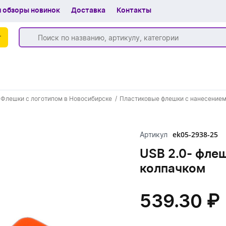
 обзоры новинок
Доставка
Контакты
г
Бренды
Флешки с логотипом в Новосибирске
Пластиковые флешки с нанесением
Частые вопросы
Шоу-рум
ek05-2938-25
Артикул
О компании
USB 2.0- флеш
колпачком
Вакансии
Доставка
539.30 ₽
+7 (383) 255-55-05