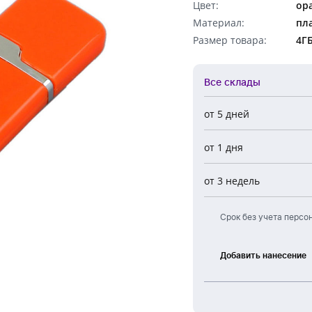
Цвет:
ор
Обратный звонок
Материал:
пл
Размер товара:
4Г
Все склады
от 5 дней
Все склады
от 1 дня
Центральный
Новосибирск
от 3 недель
Европа
Срок без учета персо
Добавить нанесение
Тампонная
печать