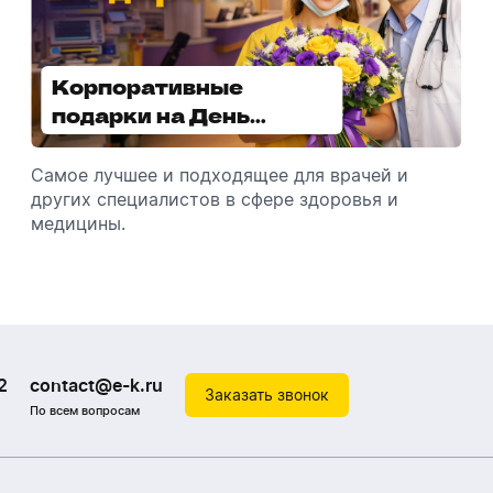
Корпоративные
Увлажнители воздуха -
подарки на День
отличный подарок
медицинского
зимой
работника
Самое лучшее и подходящее для врачей и
Разбираемся, как подарить увлажнитель
других специалистов в сфере здоровья и
воздуха, чтобы он идеально подошел к
медицины.
помещению.
2
contact@e-k.ru
Заказать звонок
По всем вопросам