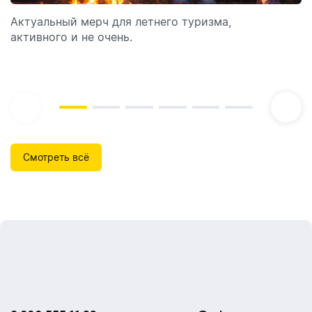
Актуальный мерч для летнего туризма,
Обзор автоматических диспенсеров для мыла,
активного и не очень.
которые идеально подходят для брендирования.
Смотреть всё