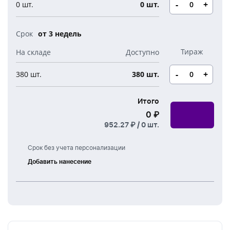
Новогодние свечи
-
+
0 шт.
0 шт.
Наборы для творчества
Канцелярия
Новогодние сладости
Бутылки детские
от 3 недель
Стикеры
Вязанная одежда
Детские наборы и подарки
Новогодняя упаковка
-
+
380 шт.
380 шт.
Мерч Союзмультфильм
Новогодняя посуда
Итого
0 ₽
952.27 ₽ /
0
шт.
Срок без учета персонализации
Добавить нанесение
Лазерная
гравировка
Тампонная
печать