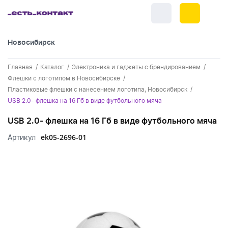
Новосибирск
+7 (383) 255-55-05
Главная
Каталог
Электроника и гаджеты с брендированием
Новинки
Флешки с логотипом в Новосибирске
Пластиковые флешки с нанесением логотипа, Новосибирск
Обратный звонок
Новинки одежды
Праздники
USB 2.0- флешка на 16 Гб в виде футбольного мяча
Контакты
Новинки ручек
USB 2.0- флешка на 16 Гб в виде футбольного мяча
23 февраля
Одежда
Каталог
ek05-2696-01
Артикул
Новинки Электроники
8 марта
Одежда - новинки
Ручки
Портфолио
Новинки посуды
День влюбленных - 14 февраля
Футболки
Ручки - новинки
Нанесение логотипа
Электроника
Новинки для отдыха
Мужские футболки
Пластиковые ручки
Поло
Подборки и обзоры новинок
Электроника - новинки
Посуда и Кухня
Новинки для дома
Женские футболки
Металлические ручки
Мужское поло
Кепки и бейсболки
Спецпредложения
Аккумуляторы
Посуда и кухня новинки
Новинки ежедневников и блокнотов
Отдых