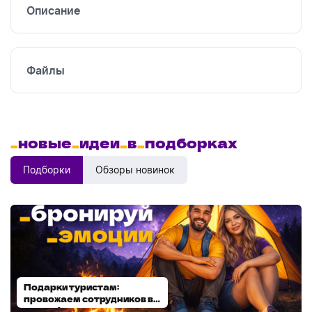
Описание
Файлы
_
новые
_
идеи
_
в
_
подборках
Подборки
Обзоры новинок
Подарки туристам:
Диспенсеры для мыла:
провожаем сотрудников в
выбираем модель
отпуск!