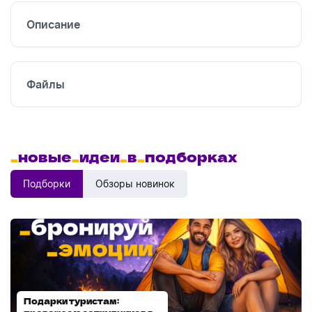
Описание
Файлы
_
новые
_
идеи
_
в
_
подборках
Подборки
Обзоры новинок
Подарки туристам:
Диспенсеры для мыла: