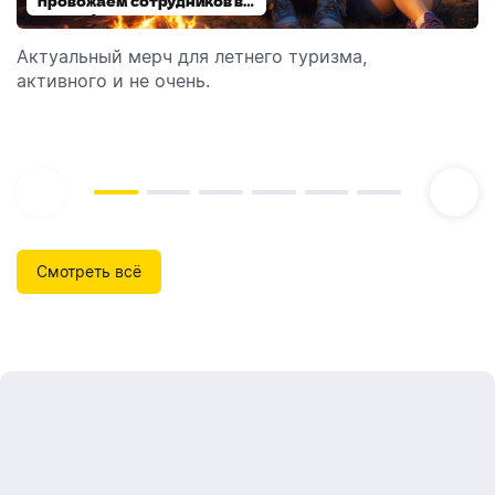
провожаем сотрудников в
выбираем модель
отпуск!
Актуальный мерч для летнего туризма,
Обзор автоматических диспенсеров для мыла,
активного и не очень.
которые идеально подходят для брендирования.
Смотреть всё