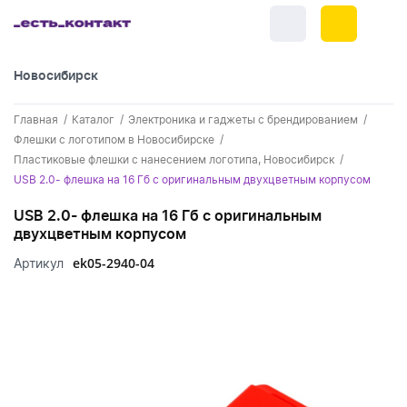
Новосибирск
+7 (383) 255-55-05
Главная
Каталог
Электроника и гаджеты с брендированием
Новинки
Флешки с логотипом в Новосибирске
Пластиковые флешки с нанесением логотипа, Новосибирск
Обратный звонок
Новинки одежды
Праздники
USB 2.0- флешка на 16 Гб с оригинальным двухцветным корпусом
Контакты
Новинки ручек
USB 2.0- флешка на 16 Гб с оригинальным
23 февраля
Одежда
двухцветным корпусом
Каталог
Новинки Электроники
8 марта
Одежда - новинки
ek05-2940-04
Артикул
Ручки
Портфолио
Новинки посуды
День влюбленных - 14 февраля
Футболки
Ручки - новинки
Нанесение логотипа
Электроника
Новинки для отдыха
Мужские футболки
Пластиковые ручки
Поло
Подборки и обзоры новинок
Электроника - новинки
Посуда и Кухня
Новинки для дома
Женские футболки
Металлические ручки
Мужское поло
Кепки и бейсболки
Спецпредложения
Аккумуляторы
Посуда и кухня новинки
Новинки ежедневников и блокнотов
Отдых