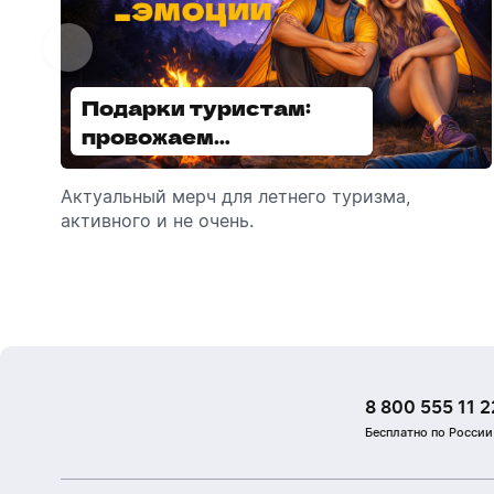
Подарки туристам:
Диспенсеры для мыла:
провожаем
выбираем модель
сотрудников в отпуск!
Актуальный мерч для летнего туризма,
Обзор автоматических диспенсеров для
активного и не очень.
мыла, которые идеально подходят для
брендирования.
8 800 555 11 2
Бесплатно по России