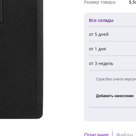
Размер товара:
5,5
Обратный звонок
Все склады
от 5 дней
Все склады
от 1 дня
Центральный
Новосибирск
от 3 недель
Европа
Срок без учета персо
Добавить нанесение
Тампонная
печать
УФ
печать
Описание
Файлы