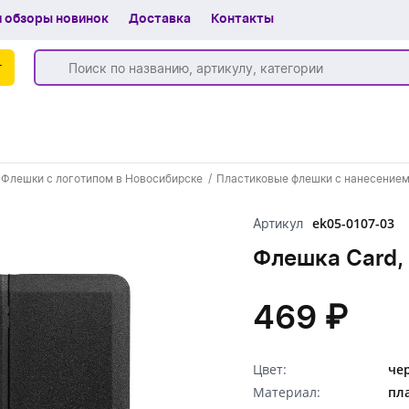
 обзоры новинок
Доставка
Контакты
г
Бренды
Флешки с логотипом в Новосибирске
Пластиковые флешки с нанесением
Частые вопросы
ek05-0107-03
Артикул
Шоу-рум
Флешка Card, 
О компании
Вакансии
469 ₽
Доставка
Цвет:
че
+7 (383) 255-55-05
Материал:
пл