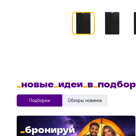
_
новые
_
идеи
_
в
_
подбор
Подборки
Обзоры новинок