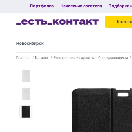
Портфолио
Нанесение логотипа
Подборки и
Катало
Новосибирск
Контакты
Главная
Каталог
Электроника и гаджеты с брендированием
Каталог
Портфолио
Нанесение логотипа
Подборки и обзоры новинок
Спецпредложения
Блог