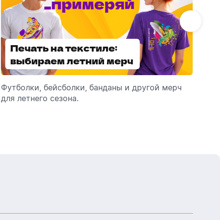
Бутылки детские
Стикеры
Вязанная одежда
Детские наборы и подарки
Новогодняя упаковка
Печать на текстиле:
Выбираем
Мерч Союзмультфильм
выбираем летний мерч
брендированные
Новогодняя посуда
зонты
Футболки, бейсболки, банданы и другой мерч
Выбираем зонты для корпоративного
Пр
для летнего сезона.
подарка: разбираем разновидности и важные
ме
технические характеристики.