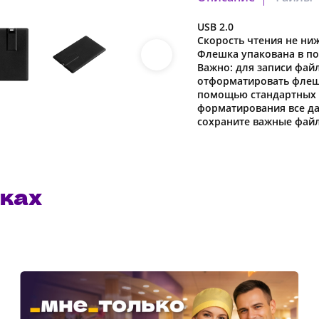
USB 2.0
3423_3.pdf
Скорость чтения не ниж
Скачать файл
Флешка упакована в по
Важно: для записи фай
отформатировать флеш-
помощью стандартных с
форматирования все да
Наша компания о
сохраните важные фай
в характеристики
предварительног
ках