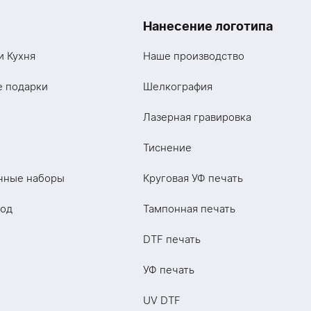
Нанесение логотипа
и Кухня
Наше производство
е подарки
Шелкография
Лазерная гравировка
Тиснение
чные наборы
Круговая УФ печать
год
Тампонная печать
DTF печать
УФ печать
UV DTF