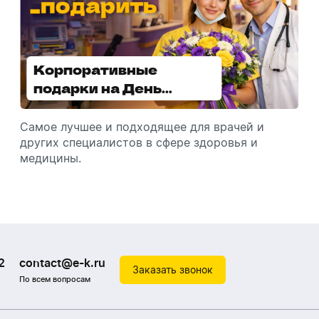
Корпоративные
Увлажнители воздуха -
подарки на День
отличный подарок
медицинского
зимой
работника
Самое лучшее и подходящее для врачей и
Разбираемся, как подарить увлажнитель
других специалистов в сфере здоровья и
воздуха, чтобы он идеально подошел к
медицины.
помещению.
2
contact@e-k.ru
Заказать звонок
По всем вопросам