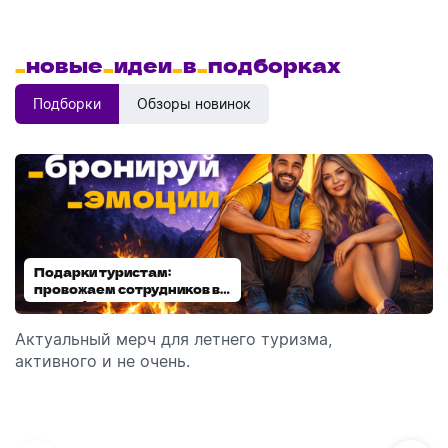
_
новые
_
идеи
_
в
_
подборках
Подборки
Обзоры новинок
Подарки туристам:
Диспенсеры для мыла:
провожаем сотрудников в
выбираем модель
отпуск!
Актуальный мерч для летнего туризма,
Обзор автоматических диспенсеров для мыла,
активного и не очень.
которые идеально подходят для брендирования.