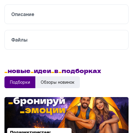
Описание
Файлы
_
новые
_
идеи
_
в
_
подборках
Подборки
Обзоры новинок
Подарки туристам:
Диспенсеры для мыла: