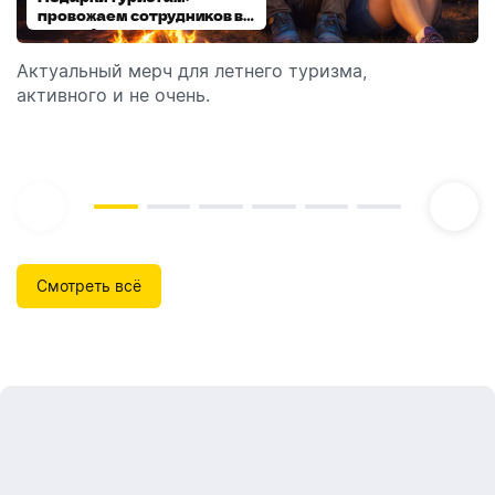
провожаем сотрудников в
выбираем модель
отпуск!
Актуальный мерч для летнего туризма,
Обзор автоматических диспенсеров для мыла,
активного и не очень.
которые идеально подходят для брендирования.
Смотреть всё