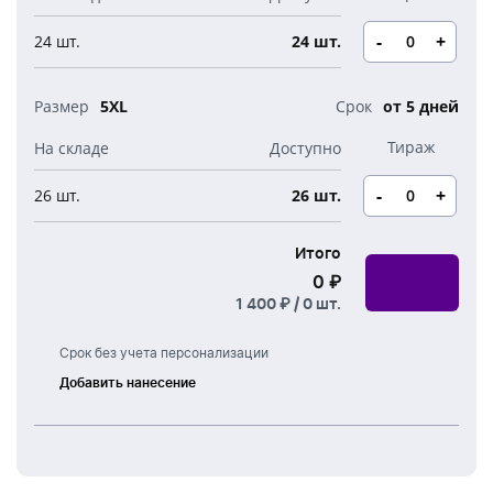
Новогодние свечи
Наборы для творчества
Канцелярия
-
+
24 шт.
24 шт.
Новогодние сладости
Бутылки детские
Стикеры
Вязанная одежда
5XL
от 5 дней
Детские наборы и подарки
Новогодняя упаковка
Мерч Союзмультфильм
Новогодняя посуда
-
+
26 шт.
26 шт.
Итого
0 ₽
1 400 ₽ /
0
шт.
Срок без учета персонализации
Добавить нанесение
Шелкография
Термоперенос