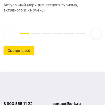
Актуальный мерч для летнего туризма,
Обзор автоматических диспенсеров для мыла,
активного и не очень.
которые идеально подходят для брендирования.
Смотреть всё
8 800 555 11 22
contact@e-k.ru