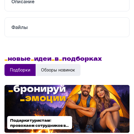
Описание
Файлы
_
новые
_
идеи
_
в
_
подборках
Подборки
Обзоры новинок
Подарки туристам:
Диспенсеры для мыла:
провожаем сотрудников в
выбираем модель
отпуск!