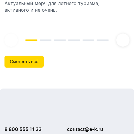
Актуальный мерч для летнего туризма,
Обзор автоматических диспенсеров для мыла,
активного и не очень.
которые идеально подходят для брендирования.
Смотреть всё
8 800 555 11 22
contact@e-k.ru