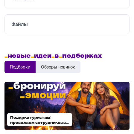
Файлы
_
новые
_
идеи
_
в
_
подборках
Подборки
Обзоры новинок
Подарки туристам:
Диспенсеры для мыла:
провожаем сотрудников в
выбираем модель
отпуск!