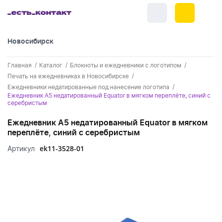
Новосибирск
+7 (383) 255-55-05
Главная
Каталог
Блокноты и ежедневники с логотипом
Новинки
Печать на ежедневниках в Новосибирске
Ежедневники недатированные под нанесение логотипа
Обратный звонок
Новинки одежды
Ежедневник A5 недатированный Equator в мягком переплёте, синий с
Праздники
серебристым
Картинки для блога
Новинки ручек
23 февраля
Одежда
Ежедневник A5 недатированный Equator в мягком
переплёте, синий с серебристым
Новинки Электроники
8 марта
Одежда - новинки
Ручки
ek11-3528-01
Артикул
Новинки посуды
День влюбленных - 14 февраля
Футболки
Ручки - новинки
Электроника
Новинки для отдыха
Мужские футболки
Пластиковые ручки
Поло
Электроника - новинки
Посуда и Кухня
Новинки для дома
Женские футболки
Металлические ручки
Мужское поло
Кепки и бейсболки
Аккумуляторы
Посуда и кухня новинки
Новинки ежедневников и блокнотов
Отдых