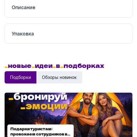
Описание
Упаковка
_
новые
_
идеи
_
в
_
подборках
Подборки
Обзоры новинок
Подарки туристам:
Диспенсеры для мыла:
провожаем сотрудников в
выбираем модель