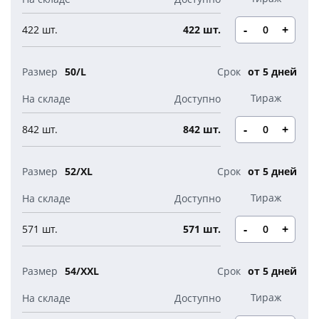
Новогодние свечи
Наборы для творчества
Канцелярия
-
+
422 шт.
422 шт.
Новогодние сладости
Бутылки детские
Стикеры
Вязанная одежда
50/L
от 5 дней
Детские наборы и подарки
Новогодняя упаковка
Мерч Союзмультфильм
Новогодняя посуда
-
+
842 шт.
842 шт.
52/XL
от 5 дней
-
+
571 шт.
571 шт.
54/XXL
от 5 дней