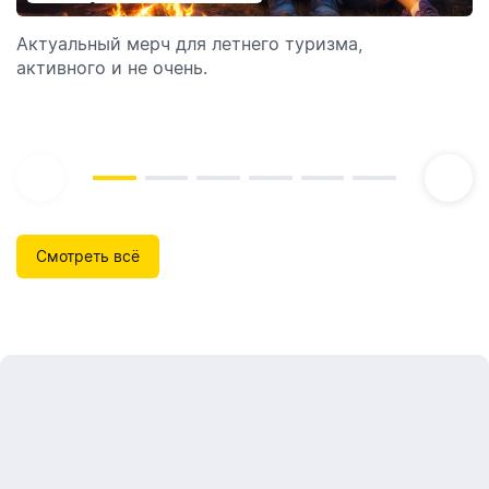
отпуск!
Актуальный мерч для летнего туризма,
Обзор автоматических диспенсеров для мыла,
активного и не очень.
которые идеально подходят для брендирования.
Смотреть всё