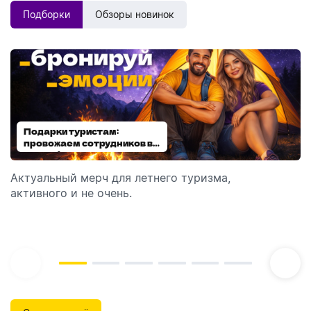
Подборки
Обзоры новинок
Подарки туристам:
Диспенсеры для мыла:
провожаем сотрудников в
выбираем модель
отпуск!
Актуальный мерч для летнего туризма,
Обзор автоматических диспенсеров для мыла,
активного и не очень.
которые идеально подходят для брендирования.