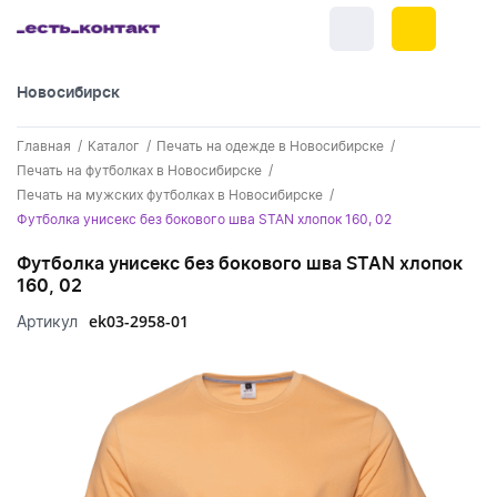
Новосибирск
+7 (383) 255-55-05
Главная
Каталог
Печать на одежде в Новосибирске
Новинки
Печать на футболках в Новосибирске
Печать на мужских футболках в Новосибирске
Обратный звонок
Новинки одежды
Праздники
Футболка унисекс без бокового шва STAN хлопок 160, 02
Контакты
Новинки ручек
Футболка унисекс без бокового шва STAN хлопок
23 февраля
Одежда
160, 02
Каталог
Новинки Электроники
8 марта
Одежда - новинки
ek03-2958-01
Артикул
Ручки
Портфолио
Новинки посуды
День влюбленных - 14 февраля
Футболки
Ручки - новинки
Нанесение логотипа
Электроника
Новинки для отдыха
Мужские футболки
Пластиковые ручки
Поло
Подборки и обзоры новинок
Электроника - новинки
Посуда и Кухня
Новинки для дома
Женские футболки
Металлические ручки
Мужское поло
Кепки и бейсболки
Спецпредложения
Аккумуляторы
Посуда и кухня новинки
Новинки ежедневников и блокнотов
Отдых