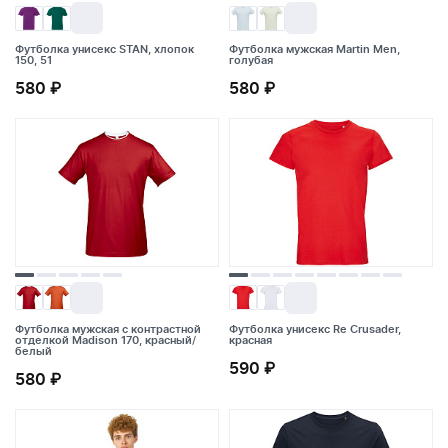
Футболка унисекс STAN, хлопок
Футболка мужская Martin Men,
150, 51
голубая
Футболка мужская Martin Men,
580 ₽
580 ₽
голубая
580 ₽
Футболка унисекс STAN, хлопок
150, 51
580 ₽
Футболка мужская с контрастной
Футболка мужская с контрастной
Футболка унисекс Re Crusader,
отделкой Madison 170, красный/
отделкой Madison 170, красный/
красная
белый
белый
Футболка унисекс Re Crusader,
590 ₽
красная
580 ₽
580 ₽
590 ₽