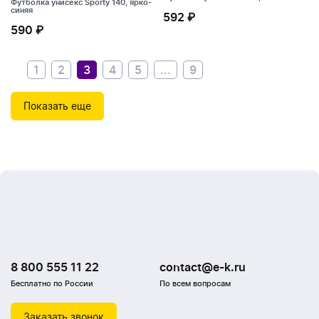
Футболка унисекс Sporty 140, ярко-
Футболка унисекс Tervu, белая
синяя
592 ₽
592 ₽
590 ₽
Футболка унисекс Sporty 140, ярко-
синяя
590 ₽
1
2
3
4
5
...
9
Показать еще
8 800 555 11 22
contact@e-k.ru
Бесплатно по России
По всем вопросам
Заказать звонок