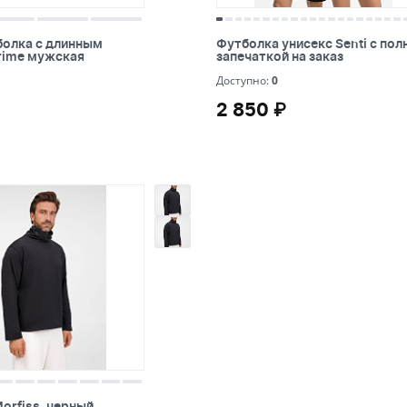
бежевый
олка с длинным рукавом
Футболка унисекс Senti с пол
олка с длинным
Футболка унисекс Senti с пол
черный
ская
запечаткой на заказ
rime мужская
запечаткой на заказ
0
фуксия
Доступно:
0
2 850 ₽
2 850 ₽
стальной
сиреневый
персиковый
orfiss, черный
orfiss, черный