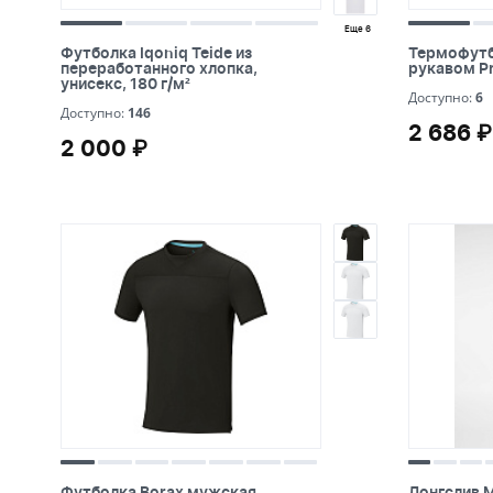
Еще 6
Футболка Iqoniq Teide из
Термофутб
Футболка Iqoniq Teide из
Термофутб
переработанного хлопка,
Prime муж
переработанного хлопка,
рукавом P
унисекс, 180 г/м²
унисекс, 180 г/м²
6
Доступно:
6
146
Доступно:
146
2 686 ₽
2 686 ₽
2 000 ₽
2 000 ₽
Футболка Borax мужская
Лонгслив M
Футболка Borax мужская
Лонгслив M