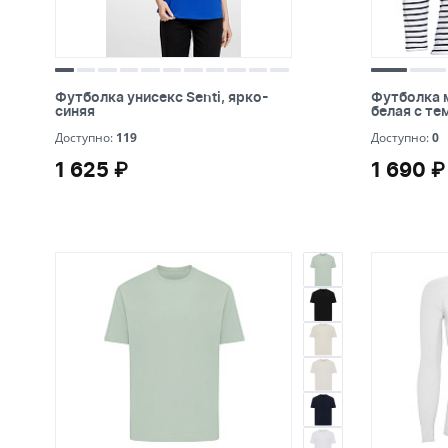
Футболка унисекс Senti, ярко-
Футболка 
Футболка унисекс Senti, ярко-
Футболка 
синяя
белая с т
синяя
белая с т
119
0
Доступно:
119
Доступно:
0
1 625 ₽
1 690 ₽
1 625 ₽
1 690 ₽