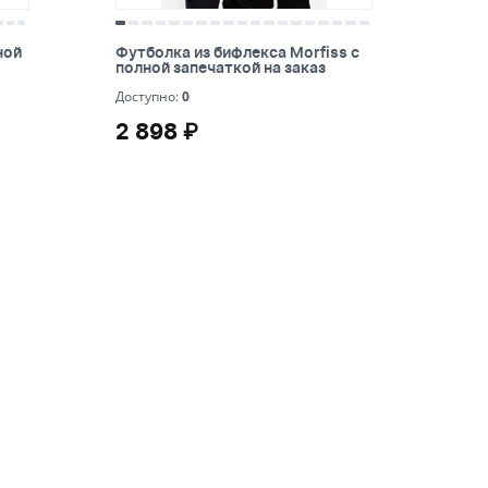
Бутылки детские
Стикеры
Вязанная одежда
ной
Футболка из бифлекса Morfiss с
ной
Футболка из бифлекса Morfiss с
Детские наборы и подарки
полной запечаткой на заказ
полной запечаткой на заказ
Новогодняя упаковка
0
Доступно:
0
Мерч Союзмультфильм
2 898 ₽
2 898 ₽
Новогодняя посуда