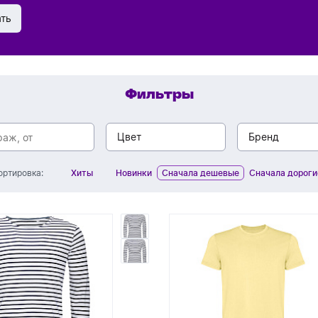
ать
Фильтры
Цвет
Бренд
Хиты
Новинки
Сначала дешевые
Сначала дороги
ортировка:
белый
Elevate
хаки
Iqoniq
фиолетовый
Portobell
синий
Roly
серый
Sol's