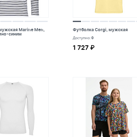
серебристый
STAN
розовый
T-Bolka
оранжевый
U Basic
мужская Marine Men,
Футболка Corgi, мужская
мужская Marine Men,
Футболка Corgi, мужская
емно-синим
емно-синим
оливковый
US Basic
0
Доступно:
0
1 727 ₽
1 727 ₽
натуральный
красный
коричневый
зеленый
желтый
голубой
бордовый
бирюзовый