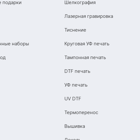
е подарки
Шелкография
Лазерная гравировка
Тиснение
чные наборы
Круговая УФ печать
год
Тампонная печать
DTF печать
УФ печать
UV DTF
Термоперенос
Вышивка
Деколь