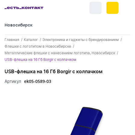
Новосибирск
+7 (383) 255-55-05
Главная
Каталог
Электроника и гаджеты с брендированием
Новинки
Флешки с логотипом в Новосибирске
Металлические флешки с нанесением логотипа, Новосибирск
Обратный звонок
Новинки одежды
Праздники
USB-флешка на 16 Гб Borgir с колпачком
Контакты
Новинки ручек
USB-флешка на 16 Гб Borgir с колпачком
23 февраля
Одежда
Каталог
ek05-0589-03
Артикул
Новинки Электроники
8 марта
Одежда - новинки
Ручки
Портфолио
Новинки посуды
День влюбленных - 14 февраля
Футболки
Ручки - новинки
Нанесение логотипа
Электроника
Новинки для отдыха
Мужские футболки
Пластиковые ручки
Поло
Подборки и обзоры новинок
Электроника - новинки
Посуда и Кухня
Новинки для дома
Женские футболки
Металлические ручки
Мужское поло
Кепки и бейсболки
Спецпредложения
Аккумуляторы
Посуда и кухня новинки
Новинки ежедневников и блокнотов
Отдых