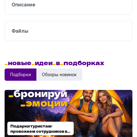
Описание
Файлы
_
новые
_
идеи
_
в
_
подборках
Подборки
Обзоры новинок
Подарки туристам:
Диспенсеры для мыла:
провожаем сотрудников в
выбираем модель
отпуск!