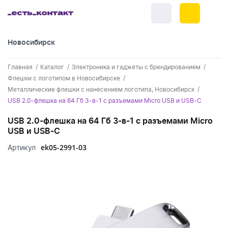
Новосибирск
+7 (383) 255-55-05
Главная
Каталог
Электроника и гаджеты с брендированием
Новинки
Флешки с логотипом в Новосибирске
Металлические флешки с нанесением логотипа, Новосибирск
Обратный звонок
Новинки одежды
Праздники
USB 2.0-флешка на 64 Гб 3-в-1 с разъемами Micro USB и USB-C
Контакты
Новинки ручек
USB 2.0-флешка на 64 Гб 3-в-1 с разъемами Micro
23 февраля
Одежда
USB и USB-C
Каталог
Новинки Электроники
8 марта
Одежда - новинки
ek05-2991-03
Артикул
Ручки
Портфолио
Новинки посуды
День влюбленных - 14 февраля
Футболки
Ручки - новинки
Нанесение логотипа
Электроника
Новинки для отдыха
Мужские футболки
Пластиковые ручки
Поло
Подборки и обзоры новинок
Электроника - новинки
Посуда и Кухня
Новинки для дома
Женские футболки
Металлические ручки
Мужское поло
Кепки и бейсболки
Спецпредложения
Аккумуляторы
Посуда и кухня новинки
Новинки ежедневников и блокнотов
Отдых