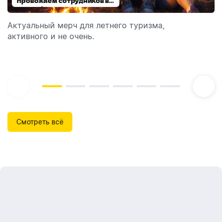
провожаем сотрудников в
выбираем модель
отпуск!
Актуальный мерч для летнего туризма,
Обзор автоматических диспенсеров для мыла,
активного и не очень.
которые идеально подходят для брендирования.
Смотреть всё