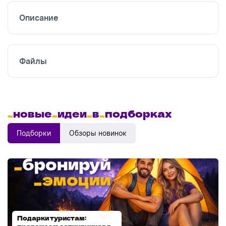
Описание
Файлы
_
новые
_
идеи
_
в
_
подборках
Подборки
Обзоры новинок
Подарки туристам:
Диспенсеры для мыла: