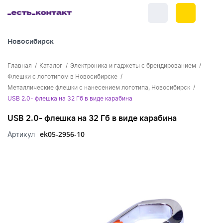
Новосибирск
+7 (383) 255-55-05
Главная
Каталог
Электроника и гаджеты с брендированием
Новинки
Флешки с логотипом в Новосибирске
Металлические флешки с нанесением логотипа, Новосибирск
Обратный звонок
Новинки одежды
Праздники
USB 2.0- флешка на 32 Гб в виде карабина
Контакты
Новинки ручек
USB 2.0- флешка на 32 Гб в виде карабина
23 февраля
Одежда
Каталог
ek05-2956-10
Артикул
Новинки Электроники
8 марта
Одежда - новинки
Ручки
Портфолио
Новинки посуды
День влюбленных - 14 февраля
Футболки
Ручки - новинки
Нанесение логотипа
Электроника
Новинки для отдыха
Мужские футболки
Пластиковые ручки
Поло
Подборки и обзоры новинок
Электроника - новинки
Посуда и Кухня
Новинки для дома
Женские футболки
Металлические ручки
Мужское поло
Кепки и бейсболки
Спецпредложения
Аккумуляторы
Посуда и кухня новинки
Новинки ежедневников и блокнотов
Отдых