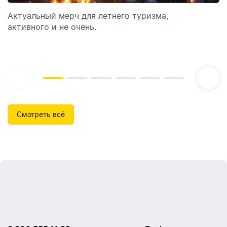
Актуальный мерч для летнего туризма,
Обзор автоматических диспенсеров для мыла,
активного и не очень.
которые идеально подходят для брендирования.
Смотреть всё