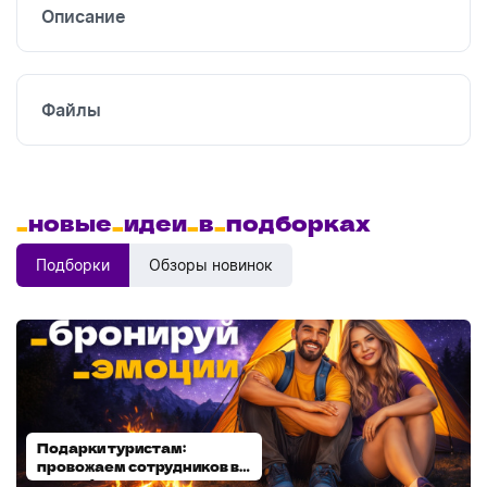
Описание
Файлы
_
новые
_
идеи
_
в
_
подборках
Подборки
Обзоры новинок
Подарки туристам:
Диспенсеры для мыла:
провожаем сотрудников в
выбираем модель
отпуск!