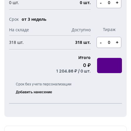
Новогодние свечи
-
+
0 шт.
0 шт.
Наборы для творчества
Канцелярия
Новогодние сладости
Бутылки детские
от 3 недель
Стикеры
Вязанная одежда
Детские наборы и подарки
Новогодняя упаковка
-
+
318 шт.
318 шт.
Мерч Союзмультфильм
Новогодняя посуда
Итого
0 ₽
1 204.86 ₽ /
0
шт.
Срок без учета персонализации
Добавить нанесение
Тампонная
печать