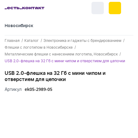
Новосибирск
+7 (383) 255-55-05
Главная
Каталог
Электроника и гаджеты с брендированием
Новинки
Флешки с логотипом в Новосибирске
Металлические флешки с нанесением логотипа, Новосибирск
Обратный звонок
Новинки одежды
Праздники
USB 2.0-флешка на 32 Гб с мини чипом и отверстием для цепочки
Контакты
Новинки ручек
USB 2.0-флешка на 32 Гб с мини чипом и
23 февраля
Одежда
отверстием для цепочки
Каталог
Новинки Электроники
8 марта
Одежда - новинки
ek05-2989-05
Артикул
Ручки
Портфолио
Новинки посуды
День влюбленных - 14 февраля
Футболки
Ручки - новинки
Нанесение логотипа
Электроника
Новинки для отдыха
Мужские футболки
Пластиковые ручки
Поло
Подборки и обзоры новинок
Электроника - новинки
Посуда и Кухня
Новинки для дома
Женские футболки
Металлические ручки
Мужское поло
Кепки и бейсболки
Спецпредложения
Аккумуляторы
Посуда и кухня новинки
Новинки ежедневников и блокнотов
Отдых