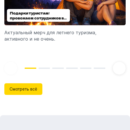
Подарки туристам:
Диспенсеры для мыла:
провожаем сотрудников в
выбираем модель
отпуск!
Актуальный мерч для летнего туризма,
Обзор автоматических диспенсеров для мыла,
активного и не очень.
которые идеально подходят для брендирования.
Смотреть всё