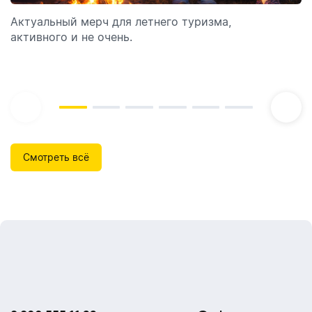
Актуальный мерч для летнего туризма,
Обзор автоматических диспенсеров для мыла,
активного и не очень.
которые идеально подходят для брендирования.
Смотреть всё