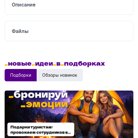
Описание
УФ
печать
Файлы
_
новые
_
идеи
_
в
_
подборках
Подборки
Обзоры новинок
Подарки туристам:
Диспенсеры для мыла:
провожаем сотрудников в
выбираем модель
отпуск!