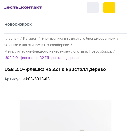
Новосибирск
+7 (383) 255-55-05
Главная
Каталог
Электроника и гаджеты с брендированием
Новинки
Флешки с логотипом в Новосибирске
Металлические флешки с нанесением логотипа, Новосибирск
Обратный звонок
Новинки одежды
Праздники
USB 2.0- флешка на 32 Гб кристалл дерево
Контакты
Новинки ручек
USB 2.0- флешка на 32 Гб кристалл дерево
23 февраля
Одежда
Каталог
ek05-3015-03
Артикул
Новинки Электроники
8 марта
Одежда - новинки
Ручки
Портфолио
Новинки посуды
День влюбленных - 14 февраля
Футболки
Ручки - новинки
Нанесение логотипа
Электроника
Новинки для отдыха
Мужские футболки
Пластиковые ручки
Поло
Подборки и обзоры новинок
Электроника - новинки
Посуда и Кухня
Новинки для дома
Женские футболки
Металлические ручки
Мужское поло
Кепки и бейсболки
Спецпредложения
Аккумуляторы
Посуда и кухня новинки
Новинки ежедневников и блокнотов
Отдых