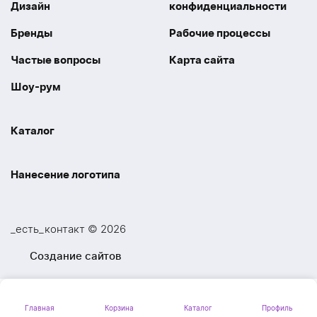
Дизайн
конфиденциальности
Бренды
Рабочие процессы
Частые вопросы
Карта сайта
Шоу-рум
Каталог
Праздники
Упаковка
Нанесение логотипа
Электроника
Новинки
Наше производство
УФ печать
Отдых
Одежда
_есть_контакт © 2026
Шелкография
UV DTF
Спорт
Ручки
Создание сайтов
Лазерная гравировка
Термоперенос
Ежедневники и блокноты
Посуда и Кухня
Тиснение
Вышивка
Главная
Корзина
Каталог
Профиль
Личные аксессуары
Вкусные подарки