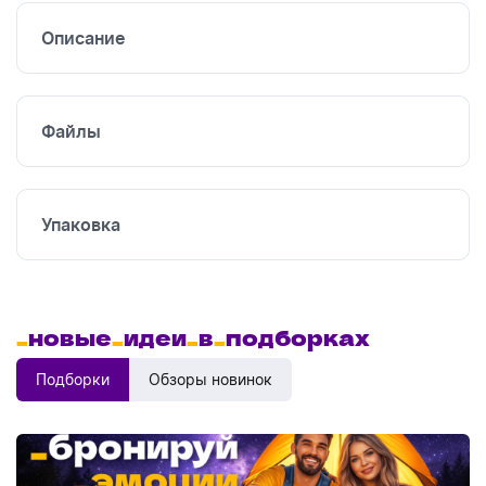
Описание
УФ
печать
Файлы
Упаковка
_
новые
_
идеи
_
в
_
подборках
Подборки
Обзоры новинок