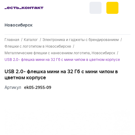
Новосибирск
+7 (383) 255-55-05
Главная
Каталог
Электроника и гаджеты с брендированием
Новинки
Флешки с логотипом в Новосибирске
Металлические флешки с нанесением логотипа, Новосибирск
Обратный звонок
Новинки одежды
Праздники
USB 2.0- флешка мини на 32 Гб с мини чипом в цветном корпусе
Контакты
Новинки ручек
USB 2.0- флешка мини на 32 Гб с мини чипом в
23 февраля
Одежда
цветном корпусе
Каталог
Новинки Электроники
8 марта
Одежда - новинки
ek05-2955-09
Артикул
Ручки
Портфолио
Новинки посуды
День влюбленных - 14 февраля
Футболки
Ручки - новинки
Нанесение логотипа
Электроника
Новинки для отдыха
Мужские футболки
Пластиковые ручки
Поло
Подборки и обзоры новинок
Электроника - новинки
Посуда и Кухня
Новинки для дома
Женские футболки
Металлические ручки
Мужское поло
Кепки и бейсболки
Спецпредложения
Аккумуляторы
Посуда и кухня новинки
Новинки ежедневников и блокнотов
Отдых