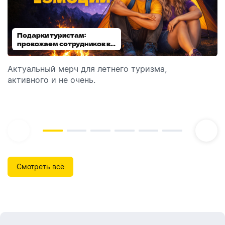
Подарки туристам:
Диспенсеры для мыла:
провожаем сотрудников в
выбираем модель
отпуск!
Актуальный мерч для летнего туризма,
Обзор автоматических диспенсеров для мыла,
активного и не очень.
которые идеально подходят для брендирования.
Смотреть всё