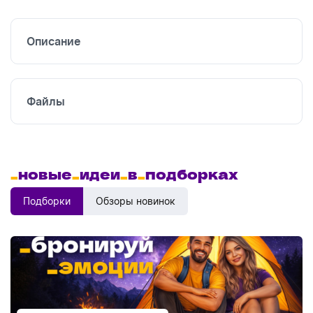
УФ
печать
Описание
Файлы
_
новые
_
идеи
_
в
_
подборках
Подборки
Обзоры новинок