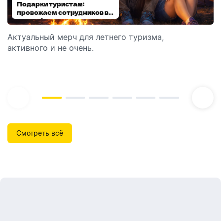
Подарки туристам:
Диспенсеры для мыла:
провожаем сотрудников в
выбираем модель
отпуск!
Актуальный мерч для летнего туризма,
Обзор автоматических диспенсеров для мыла,
активного и не очень.
которые идеально подходят для брендирования.
Смотреть всё