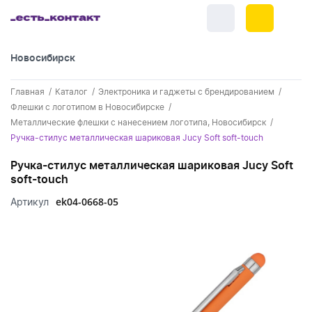
Новосибирск
+7 (383) 255-55-05
Главная
Каталог
Электроника и гаджеты с брендированием
Новинки
Флешки с логотипом в Новосибирске
Металлические флешки с нанесением логотипа, Новосибирск
Обратный звонок
Новинки одежды
Праздники
Ручка-стилус металлическая шариковая Jucy Soft soft-touch
Контакты
Новинки ручек
Ручка-стилус металлическая шариковая Jucy Soft
23 февраля
Одежда
soft-touch
Каталог
Новинки Электроники
8 марта
Одежда - новинки
ek04-0668-05
Артикул
Ручки
Портфолио
Новинки посуды
День влюбленных - 14 февраля
Футболки
Ручки - новинки
Нанесение логотипа
Электроника
Новинки для отдыха
Мужские футболки
Пластиковые ручки
Поло
Подборки и обзоры новинок
Электроника - новинки
Посуда и Кухня
Новинки для дома
Женские футболки
Металлические ручки
Мужское поло
Кепки и бейсболки
Спецпредложения
Аккумуляторы
Посуда и кухня новинки
Новинки ежедневников и блокнотов
Отдых