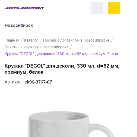
Новосибирск
+7 (383) 255-55-05
Главная
Каталог
Посуда с логотипом в Новосибирске
Новинки
Печать на кружках в Новосибирске
Кружка "DECOL" для деколи, 330 мл, d=82 мм, премиум, белая
Обратный звонок
Новинки одежды
Праздники
Кружка "DECOL" для деколи, 330 мл, d=82 мм,
Контакты
Новинки ручек
премиум, белая
23 февраля
Одежда
Каталог
ek06-3767-07
Артикул
Новинки Электроники
8 марта
Одежда - новинки
Ручки
Портфолио
Новинки посуды
День влюбленных - 14 февраля
Футболки
Ручки - новинки
Нанесение логотипа
Электроника
Новинки для отдыха
Мужские футболки
Пластиковые ручки
Поло
Подборки и обзоры новинок
Электроника - новинки
Посуда и Кухня
Новинки для дома
Женские футболки
Металлические ручки
Мужское поло
Кепки и бейсболки
Спецпредложения
Аккумуляторы
Посуда и кухня новинки
Новинки ежедневников и блокнотов
Отдых