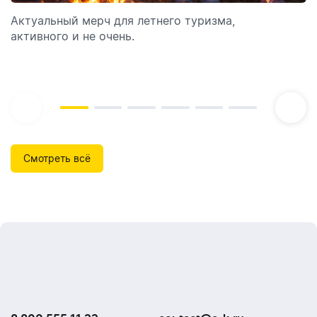
Актуальный мерч для летнего туризма,
Обзор автоматических диспенсеров для мыла,
активного и не очень.
которые идеально подходят для брендирования.
Смотреть всё