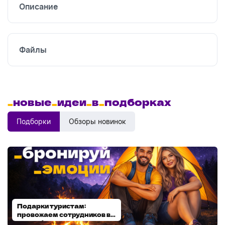
Описание
Файлы
_
новые
_
идеи
_
в
_
подборках
Подборки
Обзоры новинок
Подарки туристам:
Диспенсеры для мыла:
провожаем сотрудников в
выбираем модель
отпуск!