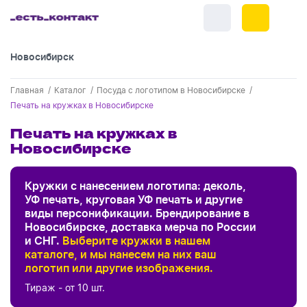
Новосибирск
+7 (383) 255-55-05
Главная
Каталог
Посуда с логотипом в Новосибирске
Новинки
Печать на кружках в Новосибирске
Обратный звонок
Новинки одежды
Печать на кружках в
Праздники
Новосибирске
Контакты
Новинки ручек
23 февраля
Одежда
Каталог
Цвет
Кружки с нанесением логотипа: деколь,
Новинки Электроники
8 марта
Одежда - новинки
УФ печать, круговая УФ печать и другие
Ручки
Портфолио
виды персонификации. Брендирование в
Новинки посуды
День влюбленных - 14 февраля
Бренд
Новосибирске, доставка мерча по России
белый
Футболки
Ручки - новинки
Нанесение логотипа
Электроника
и СНГ.
Выберите кружки в нашем
Новинки для отдыха
хаки
каталоге, и мы нанесем на них ваш
Мужские футболки
Хиты
Пластиковые ручки
Сначала дешевые
Поло
Подборки и обзоры новинок
Электроника - новинки
логотип или другие изображения.
Altavolo
Посуда и Кухня
Новинки для дома
Сначала дорогие
Новинки
фиолетовый
Женские футболки
Тираж - от 10 шт.
Металлические ручки
Мужское поло
Кепки и бейсболки
Спецпредложения
Склад НСК
Eat&Bite
Аккумуляторы
Посуда и кухня новинки
Новинки ежедневников и блокнотов
синий
Отдых
Центральный