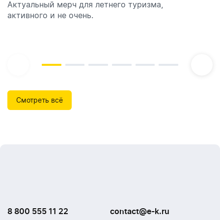
Актуальный мерч для летнего туризма,
Обзор автоматических диспенсеров для мыла,
активного и не очень.
которые идеально подходят для брендирования.
Смотреть всё
8 800 555 11 22
contact@e-k.ru