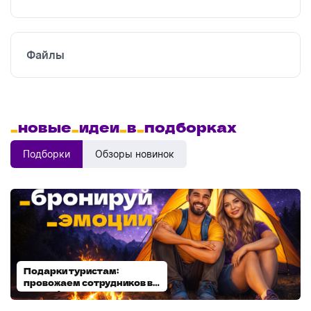
Файлы
_
новые
_
идеи
_
в
_
подборках
Подборки
Обзоры новинок
Подарки туристам:
Диспенсеры для мыла:
провожаем сотрудников в
выбираем модель
отпуск!